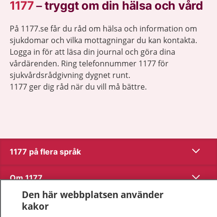
1177
–
tryggt om din hälsa och vård
På 1177.se får du råd om hälsa och information om
sjukdomar och vilka mottagningar du kan kontakta.
Logga in för att läsa din journal och göra dina
vårdärenden. Ring telefonnummer 1177 för
sjukvårdsrådgivning dygnet runt.
1177 ger dig råd när du vill må bättre.
Visa inn
1177 på flera språk
Visa inn
Om 1177
Den här webbplatsen använder
Visa inn
Kontakt
kakor