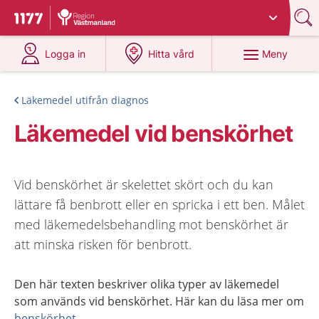
Du har valt region
Västmanland
.
Till startsidan för 1177
på 1177.se
på 1177.se
Meny
Logga in
Hitta vård
Läkemedel utifrån diagnos
Läkemedel vid benskörhet
Vid benskörhet är skelettet skört och du kan
lättare få benbrott eller en spricka i ett ben. Målet
med läkemedelsbehandling mot benskörhet är
att minska risken för benbrott.
Den här texten beskriver olika typer av läkemedel
som används vid benskörhet. Här kan du läsa mer om
benskörhet.