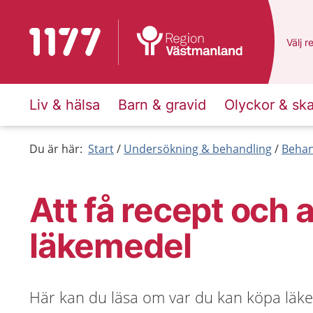
Till startsidan för 1177
Du ha
Välj
e
r
Liv & hälsa
Barn & gravid
Olyckor & sk
Du är här:
Start
Undersökning & behandling
Behan
Att få recept och 
läkemedel
Här kan du läsa om var du kan köpa läk