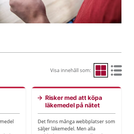
Visa innehåll som:
Visa som rutnät
Visa som 
Risker med att köpa
läkemedel på nätet
emedel
Det finns många webbplatser som
säljer läkemedel. Men alla