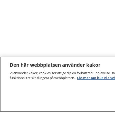
Den här webbplatsen använder kakor
Vi använder kakor, cookies, för att ge dig en förbättrad upplevelse, s
funktionalitet ska fungera på webbplatsen.
Läs mer om hur vi anv
1177
–
tryggt om din hälsa och vård
På 1177.se får du råd om hälsa och information om 
vilka mottagningar du kan kontakta. Logga in för att lä