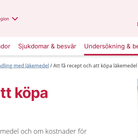
r valt region
n annan
egion
Västmanland
.
ador
Sjukdomar & besvär
Undersökning & b
dling med läkemedel
Att få recept och att köpa läkemedel
att köpa
emedel och om kostnader för