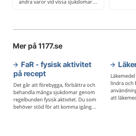
använder
andra varor vid vissa sjukdomar.
ammar.
Det kallas för att staten
subventionerar. De flesta
läkemedel som skrivs ut på recept
är subventionerade. Detta skydd
mot höga kostnader kallas i
Mer på 1177.se
dagligt tal för
högkostnadsskyddet.
FaR - fysisk aktivitet
Läke
på recept
Läkemedel 
lindra och
Det går att förebygga, förbättra och
användning
behandla många sjukdomar genom
att läkemed
regelbunden fysisk aktivitet. Du som
naturen.
behöver stöd för att komma igång
med det kan få fysisk aktivitet på
recept.