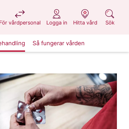
på 1177.se
på 1177.se
på 1177.se
på 1177.se
För vårdpersonal
Logga in
Hitta vård
Sök
ehandling
Så fungerar vården