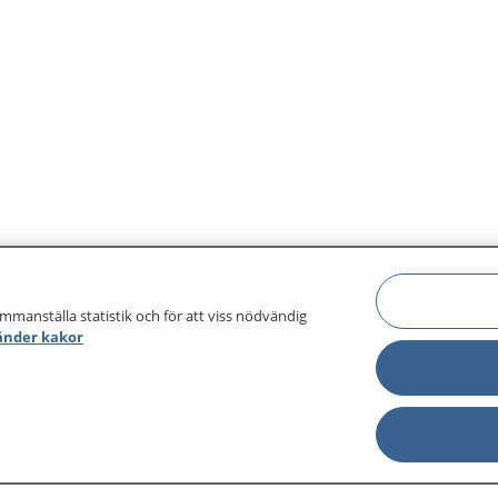
kan nå dem.
ammanställa statistik och för att viss nödvändig
änder kakor
sjukdomar och
Other languages
sa din journal