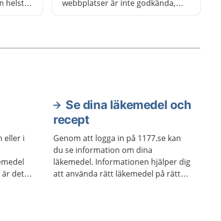
m helst
webbplatser är inte godkända,
on. Det
och får därför inte sälja
läkemedel. Handla bara från
vad du
webbplatser som är godkända.
om
då
änt och
övs.
Se dina läkemedel och
recept
eller i
Genom att logga in på 1177.se kan
du se information om dina
kemedel
läkemedel. Informationen hjälper dig
 är det
att använda rätt läkemedel på rätt
r med
sätt.
 att
n inte