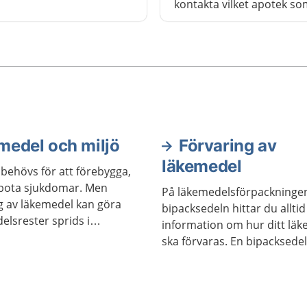
, om du är gravid eller
kontakta vilket apotek so
för att göra en reklamati
betyder att du lämnar in
läkemedlet och berättar 
tycker är fel. Företaget s
tillverkar läkemedlet kan 
undersöka vad som har h
göra åtgärder om det beh
medel och miljö
Förvaring av
läkemedel
behövs för att förebygga,
 bota sjukdomar. Men
På läkemedelsförpackningen 
 av läkemedel kan göra
bipacksedeln hittar du alltid
elsrester sprids i
information om hur ditt lä
ska förvaras. En bipacksedel
informationsblad som följe
förpackningen. Det är viktigt
förvara läkemedel så att bar