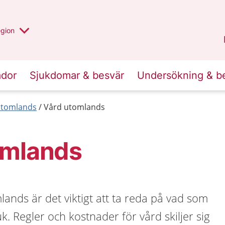
r valt region
n annan
egion
Västmanland
.
ador
Sjukdomar & besvär
Undersökning & b
 utomlands
Vård utomlands
omlands
ands är det viktigt att ta reda på vad som
uk. Regler och kostnader för vård skiljer sig