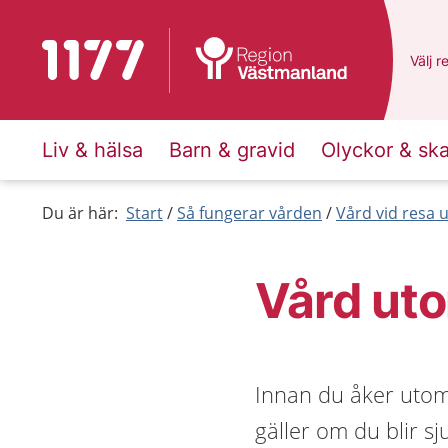
Till startsidan för 1177
Du ha
Välj
e
r
Liv & hälsa
Barn & gravid
Olyckor & sk
Du är här:
Start
Så fungerar vården
Vård vid resa
Vård ut
Innan du åker utoml
gäller om du blir sj