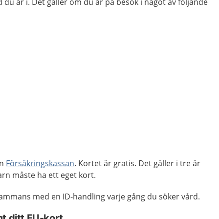
 du är i. Det gäller om du är på besök i något av följande
ån
Försäkringskassan
. Kortet är gratis. Det gäller i tre år
arn måste ha ett eget kort.
llsammans med en ID-handling varje gång du söker vård.
t ditt EU-kort