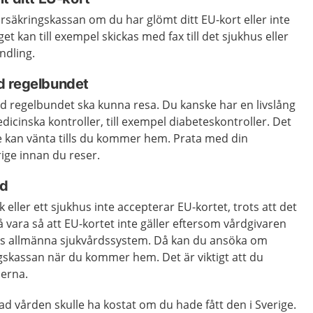
Försäkringskassan om du har glömt ditt EU-kort eller inte
get kan till exempel skickas med fax till det sjukhus eller
ndling.
d regelbundet
 regelbundet ska kunna resa. Du kanske har en livslång
icinska kontroller, till exempel diabeteskontroller. Det
 kan vänta tills du kommer hem. Prata med din
ige innan du reser.
nd
k eller ett sjukhus inte accepterar EU-kortet, trots att det
å vara så att EU-kortet inte gäller eftersom vårdgivaren
dets allmänna sjukvårdssystem. Då kan du ansöka om
gskassan när du kommer hem. Det är viktigt att du
derna.
vad vården skulle ha kostat om du hade fått den i Sverige.