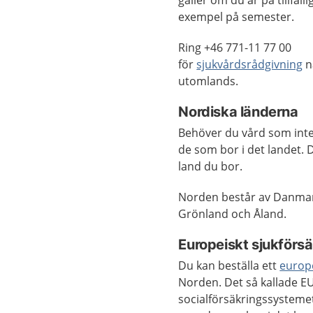
gäller om du är på tillfällig
exempel på semester.
Ring +46 771-11 77 00
för
sjukvårdsrådgivning
n
utomlands.
Nordiska länderna
Behöver du vård som inte 
de som bor i det landet. 
land du bor.
Norden består av Danmark
Grönland och Åland.
Europeiskt sjukförsä
Du kan beställa ett
europe
Norden. Det så kallade EU-
socialförsäkringssystemet