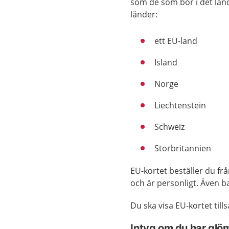
som de som bor i det land
länder:
ett EU-land
Island
Norge
Liechtenstein
Schweiz
Storbritannien
EU-kortet beställer du fr
och är personligt. Även b
Du ska visa EU-kortet ti
Intyg om du har glöm