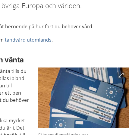
 övriga Europa och världen.
å åt beroende på hur fort du behöver vård.
 om
tandvård utomlands
.
n vänta
änta tills du
llas ibland
n till
r ett ben
tt du behöver
 lika mycket
u är i. Det
Förstora bilden
EU:s medlemsländer har