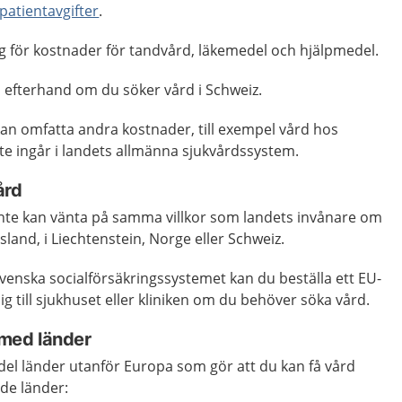
patientavgifter
.
g för kostnader för tandvård, läkemedel och hjälpmedel.
 i efterhand om du söker vård i Schweiz.
kan omfatta andra kostnader, till exempel vård hos
te ingår i landets allmänna sjukvårdssystem.
ård
 inte kan vänta på samma villkor som landets invånare om
land, i Liechtenstein, Norge eller Schweiz.
venska socialförsäkringssystemet kan du beställa ett EU-
g till sjukhuset eller kliniken om du behöver söka vård.
med länder
del länder utanför Europa som gör att du kan få vård
nde länder: