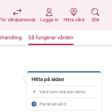
på 1177.se
på 1177.se
på 1177.se
på 1177.se
För vårdpersonal
Logga in
Hitta vård
Sök
ehandling
Så fungerar vården
Hitta på sidan
Vård som inte kan vänta
Planerad vård