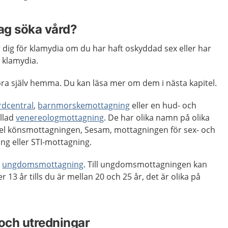
jag söka vård?
ar dig för klamydia om du har haft oskyddad sex eller har
klamydia.
öra själv hemma. Du kan läsa mer om dem i nästa kapitel.
rdcentral
,
barnmorskemottagning
eller en hud- och
llad
venereologmottagning
. De har olika namn på olika
empel könsmottagningen, Sesam, mottagningen för sex- och
g eller STI-mottagning.
n
ungdomsmottagning
. Till ungdomsmottagningen kan
er 13 år tills du är mellan 20 och 25 år, det är olika på
och utredningar