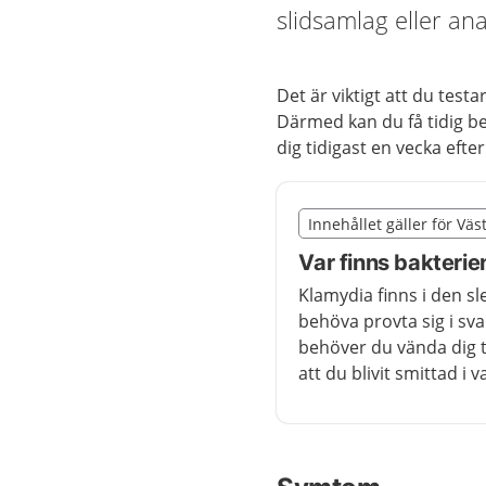
slidsamlag eller an
Det är viktigt att du test
Därmed kan du få tidig be
dig tidigast en vecka efter
Slut på det regionala t
Innehållet gäller för Vä
Nedan innehåll gäller 
Var finns bakterie
Klamydia finns i den sl
behöva provta sig i sv
behöver du vända dig t
att du blivit smittad i 