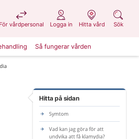
på 1177.se
på 1177.se
på 1177.se
på 1177.se
För vårdpersonal
Logga in
Hitta vård
Sök
ehandling
Så fungerar vården
dia
Hitta på sidan
Symtom
Vad kan jag göra för att
undvika att få klamydia?