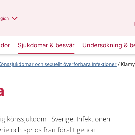
r valt region
n annan
egion
Västmanland
.
ador
Sjukdomar & besvär
Undersökning & b
Könssjukdomar och sexuellt överförbara infektioner
Klamy
a
ig könssjukdom i Sverige. Infektionen
rie och sprids framförallt genom