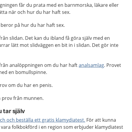
gningen får du prata med en barnmorska, läkare eller
ätta när och hur du har haft sex.
 beror på hur du har haft sex.
från slidan. Det kan du ibland få göra själv med en
ar lätt mot slidväggen en bit in i slidan. Det gör inte
 från analöppningen om du har haft
analsamlag
. Provet
 med en bomullspinne.
prov om du har en penis.
mna prov från munnen.
tar själv
ch och beställa ett gratis klamydiatest.
För att kunna
u vara folkbokförd i en region som erbjuder klamydiatest