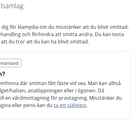
alsamlag.
ar dig för klamydia om du misstänker att du blivit smittad.
handling och förhindra att smitta andra. Du kan testa
 att du tror att du kan ha blivit smittad.
illägget från region Västmanland
stmanland
region Västmanland
n?
emhinna där smittan fått fäste vid sex. Man kan alltså
alget/halsen, analöppningen eller i ögonen. Då
ill en vårdmottagning för provtagning. Misstänker du
vagina eller penis kan du
ta ett självtest
.