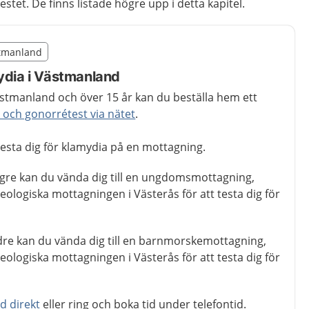
tet. De finns listade högre upp i detta kapitel.
illägget från region Västmanland
stmanland
region Västmanland
mydia i Västmanland
stmanland och över 15 år kan du beställa hem ett
 och gonorrétest via nätet
.
 testa dig för klamydia på en mottagning.
ngre kan du vända dig till en ungdomsmottagning,
eologiska mottagningen i Västerås för att testa dig för
ldre kan du vända dig till en barnmorskemottagning,
eologiska mottagningen i Västerås för att testa dig för
d direkt
eller ring och boka tid under telefontid.