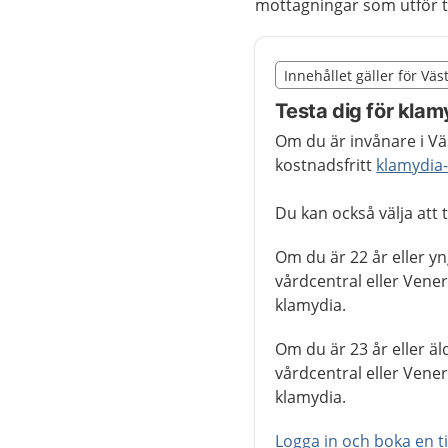
mottagningar som utför tes
Slut på det regionala t
Innehållet gäller för Vä
Nedan innehåll gäller 
Testa dig för kla
Om du är invånare i Vä
kostnadsfritt
klamydia-
Du kan också välja att
Om du är 22 år eller y
vårdcentral eller Vener
klamydia.
Om du är 23 år eller ä
vårdcentral eller Vener
klamydia.
Logga in och boka en ti