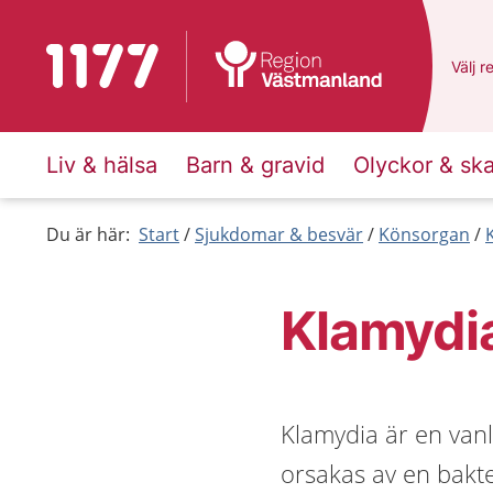
Till startsidan för 1177
Du ha
Välj
e
r
Liv & hälsa
Barn & gravid
Olyckor & sk
Du är här:
Start
Sjukdomar & besvär
Könsorgan
Klamydi
Klamydia är en vanl
orsakas av en bakte