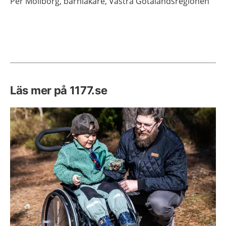
Per
Möllborg,
barnläkare,
Västra Götalandsregionen
Läs mer på 1177.se