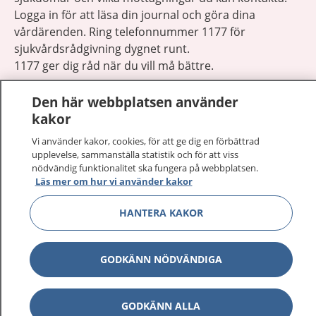
Logga in för att läsa din journal och göra dina
vårdärenden. Ring telefonnummer 1177 för
sjukvårdsrådgivning dygnet runt.
1177 ger dig råd när du vill må bättre.
Den här webbplatsen använder
kakor
Vi använder kakor, cookies, för att ge dig en förbättrad
Visa inn
upplevelse, sammanställa statistik och för att viss
1177 på flera språk
nödvändig funktionalitet ska fungera på webbplatsen.
Läs mer om hur vi använder kakor
Visa inn
Om 1177
HANTERA KAKOR
Visa inn
Kontakt
GODKÄNN NÖDVÄNDIGA
Behandling av personuppgifter
GODKÄNN ALLA