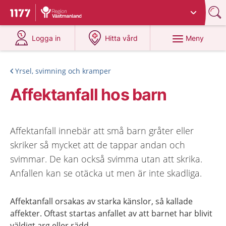
Du har valt region
Västmanland
.
Till startsidan för 1177
på 1177.se
på 1177.se
Meny
Logga in
Hitta vård
Yrsel, svimning och kramper
Affektanfall hos barn
Affektanfall innebär att små barn gråter eller
skriker så mycket att de tappar andan och
svimmar. De kan också svimma utan att skrika.
Anfallen kan se otäcka ut men är inte skadliga.
Affektanfall orsakas av starka känslor, så kallade
affekter. Oftast startas anfallet av att barnet har blivit
väldigt arg eller rädd.