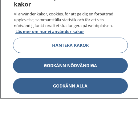
kakor
Vi använder kakor, cookies, för att ge dig en förbättrad
upplevelse, sammanställa statistik och för att viss
nödvändig funktionalitet ska fungera på webbplatsen.
Visa inn
Läs mer om hur vi använder kakor
1177 på flera språk
HANTERA KAKOR
Visa inn
Om 1177
Visa inn
Kontakt
GODKÄNN NÖDVÄNDIGA
GODKÄNN ALLA
Behandling av personuppgifter
Hantering av kakor
Inställningar för kakor