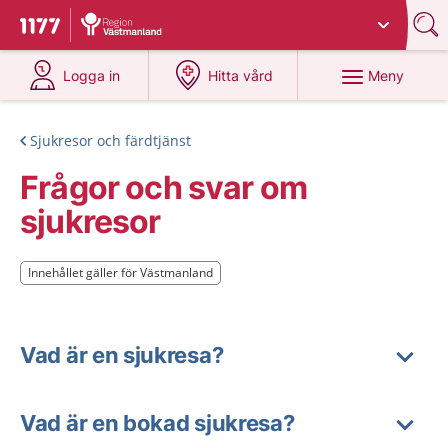
Du har valt region
Västmanland
.
Till startsidan för 1177
på 1177.se
på 1177.se
Meny
Logga in
Hitta vård
Sjukresor och färdtjänst
Frågor och svar om
sjukresor
Innehållet gäller för Västmanland
Innehållet gäller för Västmanland
Vad är en sjukresa?
Vad är en bokad sjukresa?