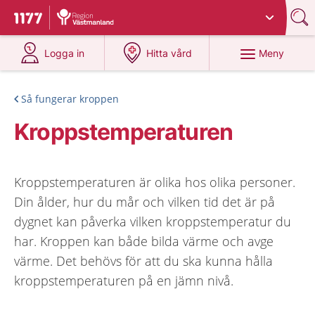
Du har valt region
Västmanland
.
Till startsidan för 1177
på 1177.se
på 1177.se
Meny
Logga in
Hitta vård
Så fungerar kroppen
Kroppstemperaturen
Kroppstemperaturen är olika hos olika personer.
Din ålder, hur du mår och vilken tid det är på
dygnet kan påverka vilken kroppstemperatur du
har. Kroppen kan både bilda värme och avge
värme. Det behövs för att du ska kunna hålla
kroppstemperaturen på en jämn nivå.