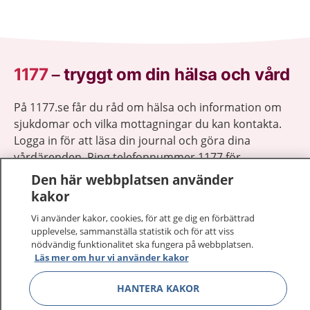
1177
–
tryggt om din hälsa och vård
På 1177.se får du råd om hälsa och information om
sjukdomar och vilka mottagningar du kan kontakta.
Logga in för att läsa din journal och göra dina
vårdärenden. Ring telefonnummer 1177 för
sjukvårdsrådgivning dygnet runt.
Den här webbplatsen använder
1177 ger dig råd när du vill må bättre.
kakor
Vi använder kakor, cookies, för att ge dig en förbättrad
upplevelse, sammanställa statistik och för att viss
nödvändig funktionalitet ska fungera på webbplatsen.
Läs mer om hur vi använder kakor
Visa inn
1177 på flera språk
HANTERA KAKOR