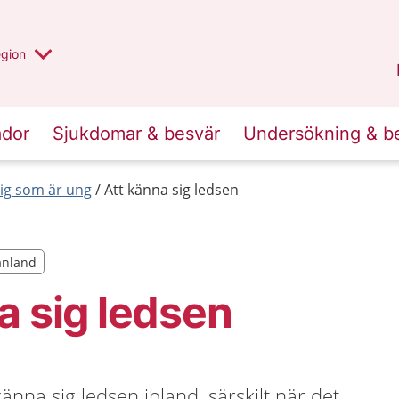
r valt region
n annan
egion
Västmanland
.
ador
Sjukdomar & besvär
Undersökning & b
 dig som är ung
Att känna sig ledsen
manland
manland
a sig ledsen
änna sig ledsen ibland, särskilt när det