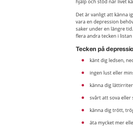
hjälp och stöd när livet k
Det är vanligt att känna i
vara en depression behöve
saker under en längre ti
flera andra tecken i lista
Tecken på depressio
känt dig ledsen, ned
ingen lust eller min
känna dig lättirriter
svårt att sova eller
känna dig trött, trö
äta mycket mer elle