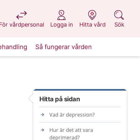
på 1177.se
på 1177.se
på 1177.se
på 1177.se
För vårdpersonal
Logga in
Hitta vård
Sök
ehandling
Så fungerar vården
Hitta på sidan
Vad är depression?
Hur är det att vara
deprimerad?