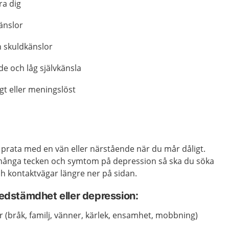
ra dig
änslor
h skuldkänslor
de och låg självkänsla
gt eller meningslöst
 prata med en vän eller närstående när du mår dåligt.
ånga tecken och symtom på depression så ska du söka
och kontaktvägar längre ner på sidan.
 nedstämdhet eller depression:
r (bråk, familj, vänner, kärlek, ensamhet, mobbning)