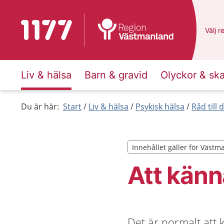
Till startsidan för 1177
Du ha
Välj
e
r
Liv & hälsa
Barn & gravid
Olyckor & sk
Du är här:
Start
Liv & hälsa
Psykisk hälsa
Råd till
Innehållet gäller för Väst
Innehållet gäller för Väst
Att känn
Det är normalt att k