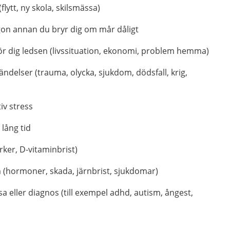
(flytt, ny skola, skilsmässa)
gon annan du bryr dig om mår dåligt
gör dig ledsen (livssituation, ekonomi, problem hemma)
händelser (trauma, olycka, sjukdom, dödsfall, krig,
iv stress
 lång tid
rker, D-vitaminbrist)
 (hormoner, skada, järnbrist, sjukdomar)
a eller diagnos (till exempel adhd, autism, ångest,