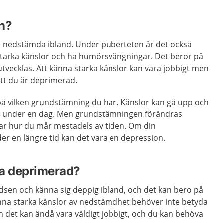
on?
ch nedstämda ibland. Under puberteten är det också
starka känslor och ha humörsvängningar. Det beror på
tvecklas. Att känna starka känslor kan vara jobbigt men
att du är deprimerad.
å vilken grundstämning du har. Känslor kan gå upp och
t under en dag. Men grundstämningen förändras
r hur du mår mestadels av tiden. Om din
er en längre tid kan det vara en depression.
ara deprimerad?
edsen och känna sig deppig ibland, och det kan bero på
änna starka känslor av nedstämdhet behöver inte betyda
 det kan ändå vara väldigt jobbigt, och du kan behöva