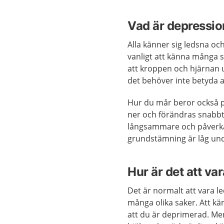
Vad är depressi
Alla känner sig ledsna o
vanligt att känna många 
att kroppen och hjärnan u
det behöver inte betyda 
Hur du mår beror också p
ner och förändras snabb
långsammare och påverka
grundstämning är låg und
Hur är det att v
Det är normalt att vara l
många olika saker. Att k
att du är deprimerad. Men