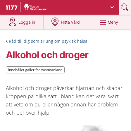
Du har valt region
Västmanland
.
Till startsidan för 1177
på 1177.se
på 1177.se
Meny
Logga in
Hitta vård
Råd till dig som är ung om psykisk hälsa
Alkohol och droger
Innehållet gäller för Västmanland
Innehållet gäller för Västmanland
Alkohol och droger påverkar hjärnan och skadar
kroppen på olika sätt. Ibland kan det vara svårt
att veta om du eller någon annan har problem
och behöver hjälp.