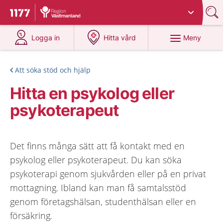
Du har valt region
Västmanland
.
Till startsidan för 1177
på 1177.se
på 1177.se
Meny
Logga in
Hitta vård
Att söka stöd och hjälp
Hitta en psykolog eller
psykoterapeut
Det finns många sätt att få kontakt med en
psykolog eller psykoterapeut. Du kan söka
psykoterapi genom sjukvården eller på en privat
mottagning. Ibland kan man få samtalsstöd
genom företagshälsan, studenthälsan eller en
försäkring.