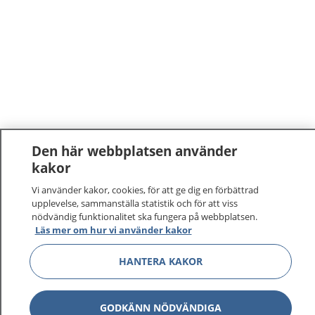
Den här webbplatsen använder
kakor
1177
–
tryggt om din hälsa och vård
Vi använder kakor, cookies, för att ge dig en förbättrad
upplevelse, sammanställa statistik och för att viss
På 1177.se får du råd om hälsa och information om
nödvändig funktionalitet ska fungera på webbplatsen.
sjukdomar och vilka mottagningar du kan kontakta.
Läs mer om hur vi använder kakor
Logga in för att läsa din journal och göra dina
vårdärenden. Ring telefonnummer 1177 för
HANTERA KAKOR
sjukvårdsrådgivning dygnet runt.
1177 ger dig råd när du vill må bättre.
GODKÄNN NÖDVÄNDIGA