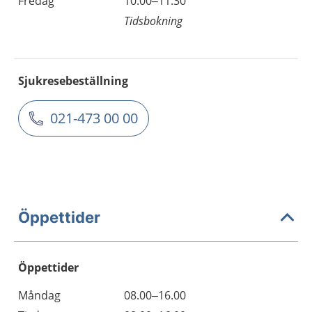
Fredag
10.00–11.30
Tidsbokning
Sjukresebeställning
021-473 00 00
Öppettider
Öppettider
Öppettider
Kommentarer
Måndag
08.00–16.00
Dag