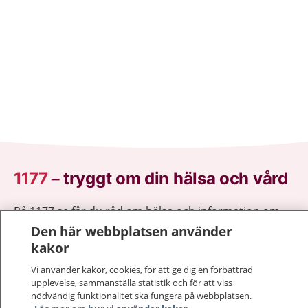
1177
–
tryggt om din hälsa och vård
På 1177.se får du råd om hälsa och information om
sjukdomar och vilka mottagningar du kan kontakta.
Den här webbplatsen använder
Logga in för att läsa din journal och göra dina
kakor
vårdärenden. Ring telefonnummer 1177 för
Vi använder kakor, cookies, för att ge dig en förbättrad
sjukvårdsrådgivning dygnet runt.
upplevelse, sammanställa statistik och för att viss
1177 ger dig råd när du vill må bättre.
nödvändig funktionalitet ska fungera på webbplatsen.