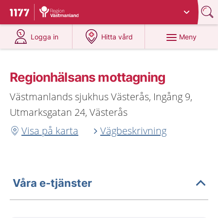
Du har valt region
Västmanland
.
Till startsidan för 1177
på 1177.se
på 1177.se
Meny
Logga in
Hitta vård
Regionhälsans mottagning
Västmanlands sjukhus Västerås, Ingång 9,
Utmarksgatan 24, Västerås
Visa på karta
Vägbeskrivning
Våra e-tjänster