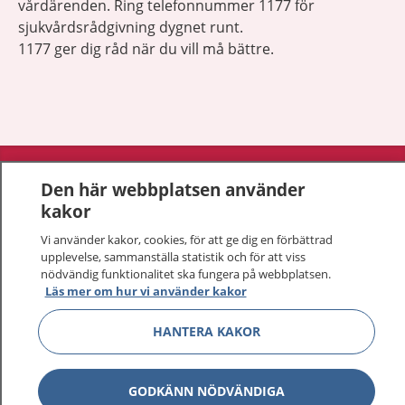
vårdärenden. Ring telefonnummer 1177 för
sjukvårdsrådgivning dygnet runt.
1177 ger dig råd när du vill må bättre.
Visa inn
1177 på flera språk
Den här webbplatsen använder
kakor
Visa inn
Om 1177
Vi använder kakor, cookies, för att ge dig en förbättrad
upplevelse, sammanställa statistik och för att viss
Visa inn
Kontakt
nödvändig funktionalitet ska fungera på webbplatsen.
Läs mer om hur vi använder kakor
HANTERA KAKOR
Behandling av personuppgifter
Hantering av kakor
GODKÄNN NÖDVÄNDIGA