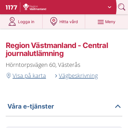
Du har valt region
Västmanland
.
Till startsidan för 1177
på 1177.se
på 1177.se
Meny
Logga in
Hitta vård
Region Västmanland - Central
journalutlämning
Hörntorpsvägen 60, Västerås
Visa på karta
Vägbeskrivning
Våra e-tjänster