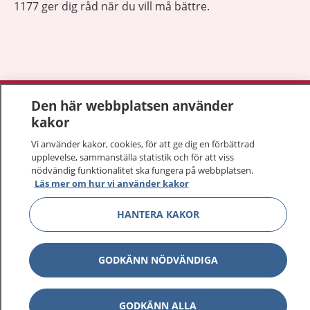
1177 ger dig råd när du vill må bättre.
Visa inn
1177 på flera språk
Den här webbplatsen använder
kakor
Visa inn
Om 1177
Vi använder kakor, cookies, för att ge dig en förbättrad
upplevelse, sammanställa statistik och för att viss
Visa inn
nödvändig funktionalitet ska fungera på webbplatsen.
Kontakt
Läs mer om hur vi använder kakor
HANTERA KAKOR
Behandling av personuppgifter
GODKÄNN NÖDVÄNDIGA
Hantering av kakor
Inställningar för kakor
GODKÄNN ALLA