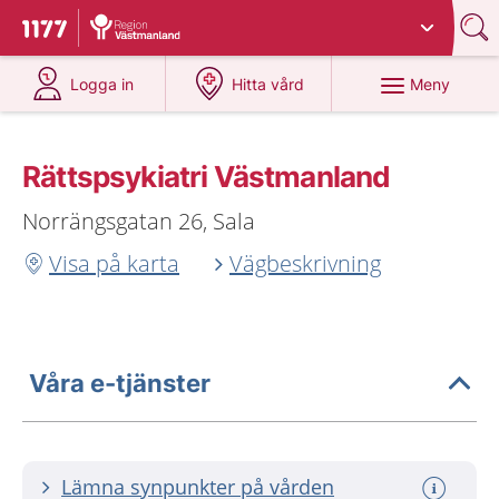
Du har valt region
Västmanland
.
Till startsidan för 1177
på 1177.se
på 1177.se
Meny
Logga in
Hitta vård
Rättspsykiatri Västmanland
Norrängsgatan 26, Sala
Visa på karta
Vägbeskrivning
Våra e-tjänster
Lämna synpunkter på vården