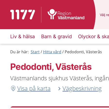
Till startsidan för 1177
Du ha
Välj
e
r
Liv & hälsa
Barn & gravid
Olyckor & sk
Du är här:
Start
Hitta vård
Pedodonti, Västerås
Pedodonti, Västerås
Västmanlands sjukhus Västerås, ingång
Visa på karta
Vägbeskrivning