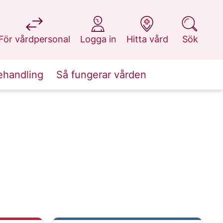
på 1177.se
på 1177.se
på 1177.se
på 1177.se
För vårdpersonal
Logga in
Hitta vård
Sök
ehandling
Så fungerar vården