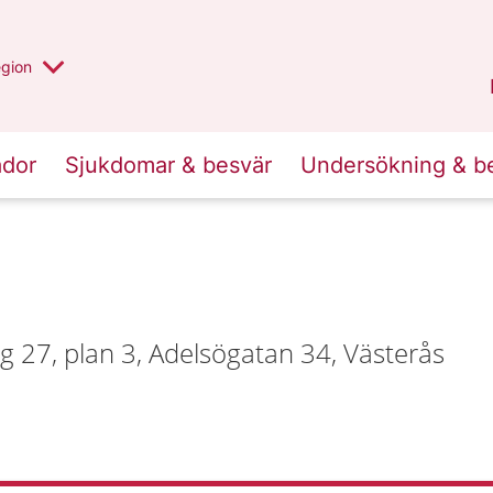
r valt region
n annan
egion
Västmanland
.
ador
Sjukdomar & besvär
Undersökning & b
 27, plan 3, Adelsögatan 34, Västerås