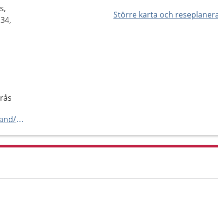
s,
Större karta och reseplaner
 34,
erås
https://www.1177.se/Vastmanland/hitta-vard/kontaktkort/Pedodonti-1/