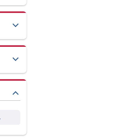
andvårdsstöd