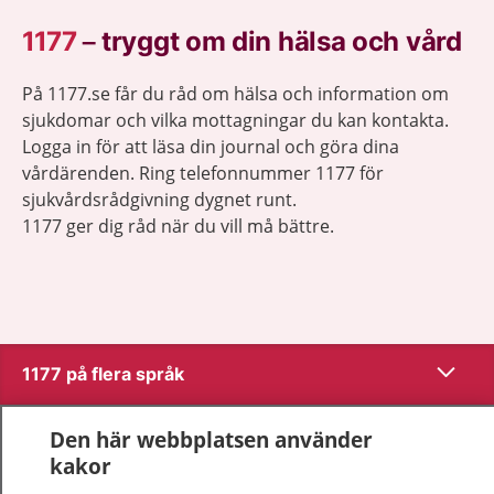
1177
–
tryggt om din hälsa och vård
På 1177.se får du råd om hälsa och information om
sjukdomar och vilka mottagningar du kan kontakta.
Logga in för att läsa din journal och göra dina
vårdärenden. Ring telefonnummer 1177 för
sjukvårdsrådgivning dygnet runt.
1177 ger dig råd när du vill må bättre.
Visa inn
1177 på flera språk
Visa inn
Om 1177
Den här webbplatsen använder
kakor
Visa inn
Kontakt