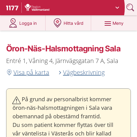
Du har valt region
Västmanland
.
Till startsidan för 1177
på 1177.se
på 1177.se
Meny
Logga in
Hitta vård
Öron-Näs-Halsmottagning Sala
Entré 1, Våning 4, Järnvägsgatan 7 A, Sala
Visa på karta
Vägbeskrivning
På grund av personalbrist kommer
öron-näs-halsmottagningen i Sala vara
obemannad på obestämd framtid.
Du som patient kommer flyttas över till
vår väntelista i Västerås och blir kallad