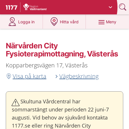
Du har valt region
Västmanland
.
Till startsidan för 1177
på 1177.se
på 1177.se
Meny
Logga in
Hitta vård
Närvården City
Fysioterapimottagning, Västerås
Kopparbergsvägen 17, Västerås
Visa på karta
Vägbeskrivning
Skultuna Vårdcentral har
sommarstängt under perioden 22 juni-7
augusti. Vid behov av sjukvård kontakta
1177.se eller ring Närvården City