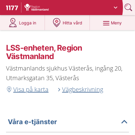
Du har valt region
Västmanland
.
Till startsidan för 1177
på 1177.se
på 1177.se
Meny
Logga in
Hitta vård
LSS-enheten, Region
Västmanland
Västmanlands sjukhus Västerås, ingång 20,
Utmarksgatan 35, Västerås
Visa på karta
Vägbeskrivning
Våra e-tjänster