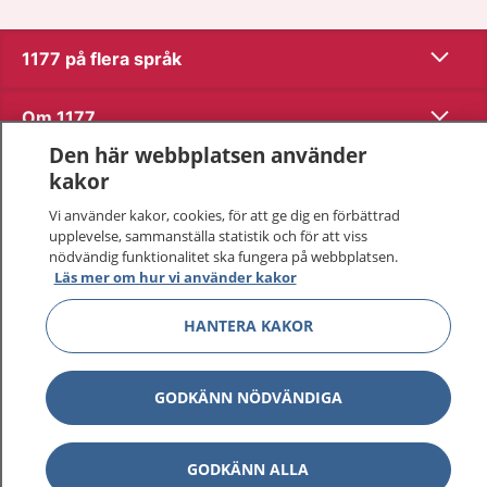
Visa inn
1177 på flera språk
Visa inn
Om 1177
Den här webbplatsen använder
Visa inn
Kontakt
kakor
Vi använder kakor, cookies, för att ge dig en förbättrad
upplevelse, sammanställa statistik och för att viss
Behandling av personuppgifter
nödvändig funktionalitet ska fungera på webbplatsen.
Läs mer om hur vi använder kakor
Hantering av kakor
HANTERA KAKOR
Inställningar för kakor
GODKÄNN NÖDVÄNDIGA
1177 – en tjänst från
Inera.
GODKÄNN ALLA