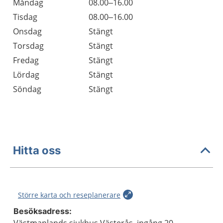
Öppettider
Kommentarer
Måndag
08.00–16.00
Dag
Tisdag
08.00–16.00
Onsdag
Stängt
Torsdag
Stängt
Fredag
Stängt
Lördag
Stängt
Söndag
Stängt
Hitta oss
Större karta och reseplanerare
Besöksadress: