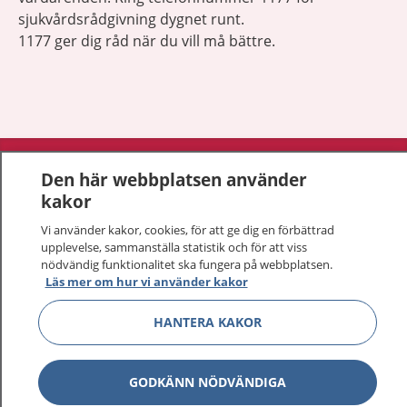
sjukvårdsrådgivning dygnet runt.
1177 ger dig råd när du vill må bättre.
Visa inn
1177 på flera språk
Den här webbplatsen använder
kakor
Visa inn
Om 1177
Vi använder kakor, cookies, för att ge dig en förbättrad
upplevelse, sammanställa statistik och för att viss
Visa inn
Kontakt
nödvändig funktionalitet ska fungera på webbplatsen.
Läs mer om hur vi använder kakor
HANTERA KAKOR
Behandling av personuppgifter
Hantering av kakor
GODKÄNN NÖDVÄNDIGA