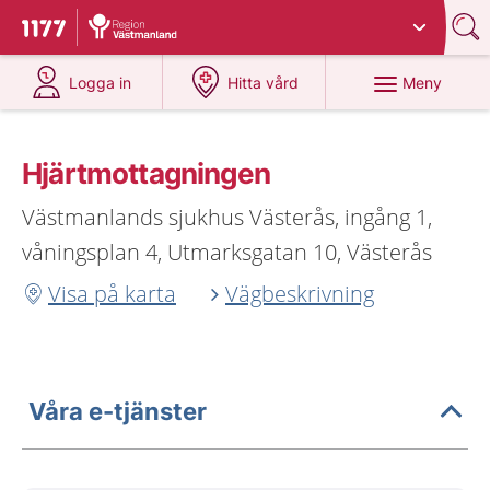
Du har valt region
Västmanland
.
Till startsidan för 1177
på 1177.se
på 1177.se
Meny
Logga in
Hitta vård
Hjärtmottagningen
Västmanlands sjukhus Västerås, ingång 1,
våningsplan 4, Utmarksgatan 10, Västerås
Visa på karta
Vägbeskrivning
Våra e-tjänster