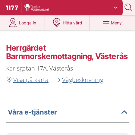
Du har valt region
Västmanland
.
Till startsidan för 1177
på 1177.se
på 1177.se
Meny
Logga in
Hitta vård
Herrgärdet
Barnmorskemottagning, Västerås
Karlsgatan 17A, Västerås
Visa på karta
Vägbeskrivning
Våra e-tjänster