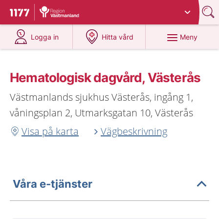
Du har valt region
Västmanland
.
Till startsidan för 1177
på 1177.se
på 1177.se
Meny
Logga in
Hitta vård
Hematologisk dagvård, Västerås
Västmanlands sjukhus Västerås, ingång 1,
våningsplan 2, Utmarksgatan 10, Västerås
Visa på karta
Vägbeskrivning
Våra e-tjänster