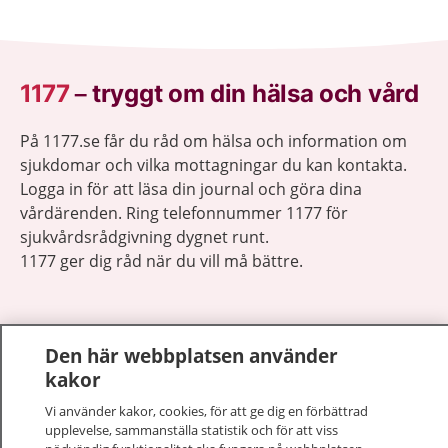
1177
–
tryggt om din hälsa och vård
På 1177.se får du råd om hälsa och information om
sjukdomar och vilka mottagningar du kan kontakta.
Logga in för att läsa din journal och göra dina
vårdärenden. Ring telefonnummer 1177 för
sjukvårdsrådgivning dygnet runt.
1177 ger dig råd när du vill må bättre.
Den här webbplatsen använder
kakor
Visa inn
1177 på flera språk
Vi använder kakor, cookies, för att ge dig en förbättrad
upplevelse, sammanställa statistik och för att viss
Visa inn