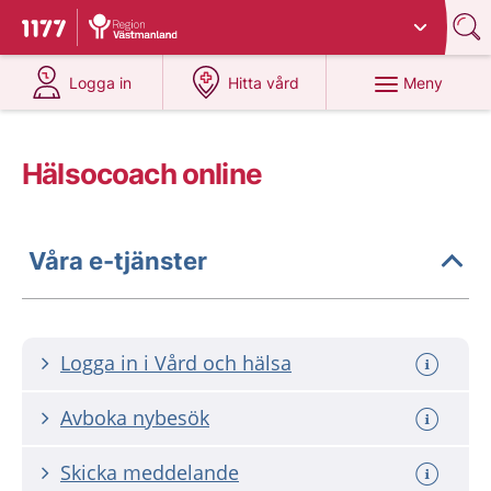
Du har valt region
Västmanland
.
Till startsidan för 1177
på 1177.se
på 1177.se
Meny
Logga in
Hitta vård
Hälsocoach online
Våra e-tjänster
Logga in i Vård och hälsa
Avboka nybesök
Skicka meddelande