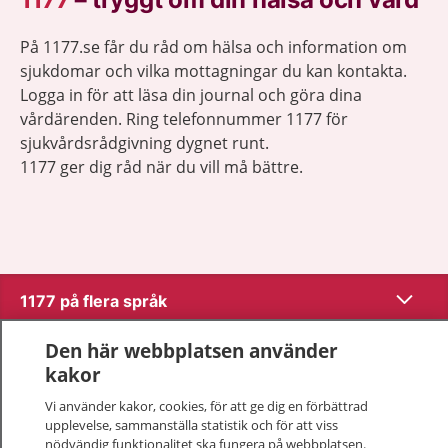
På 1177.se får du råd om hälsa och information om
sjukdomar och vilka mottagningar du kan kontakta.
Logga in för att läsa din journal och göra dina
vårdärenden. Ring telefonnummer 1177 för
sjukvårdsrådgivning dygnet runt.
1177 ger dig råd när du vill må bättre.
Visa inn
1177 på flera språk
Den här webbplatsen använder
Visa inn
Om 1177
kakor
Visa inn
Vi använder kakor, cookies, för att ge dig en förbättrad
Kontakt
upplevelse, sammanställa statistik och för att viss
nödvändig funktionalitet ska fungera på webbplatsen.