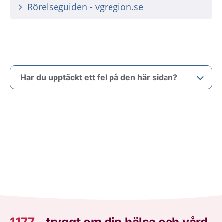
Rörelseguiden - vgregion.se
Har du upptäckt ett fel på den här sidan?
1177
–
tryggt om din hälsa och vård