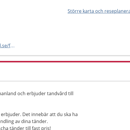
Större karta och reseplaner
http://www.regionvastmanland.se/folktandvarden
anland och erbjuder tandvård till
erbjuder. Det innebär att du ska ha
ndling av dina tänder.
a tänder till fast pris!