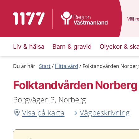
Till startsidan för 1177
Du ha
Välj
e
r
Liv & hälsa
Barn & gravid
Olyckor & sk
Du är här:
Start
Hitta vård
Folktandvården Norber
Folktandvården Norberg
Borgvägen 3, Norberg
Visa på karta
Vägbeskrivning