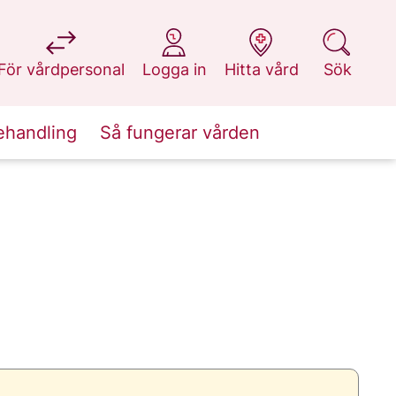
på 1177.se
på 1177.se
på 1177.se
på 1177.se
För vårdpersonal
Logga in
Hitta vård
Sök
ehandling
Så fungerar vården