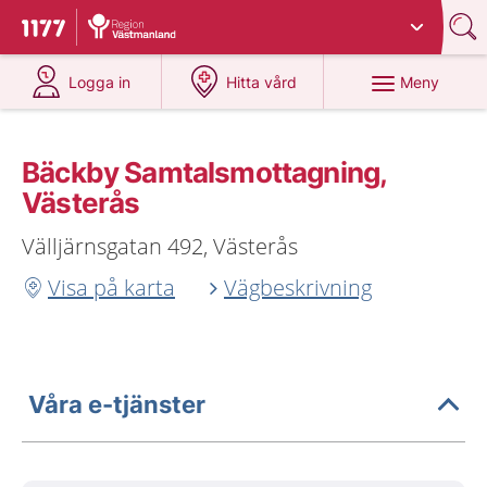
Du har valt region
Västmanland
.
Till startsidan för 1177
på 1177.se
på 1177.se
Meny
Logga in
Hitta vård
Bäckby Samtalsmottagning,
Västerås
Välljärnsgatan 492, Västerås
Visa på karta
Vägbeskrivning
Våra e-tjänster