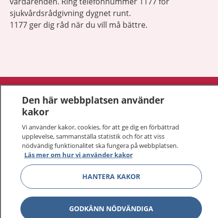
vårdärenden. Ring telefonnummer 1177 för
sjukvårdsrådgivning dygnet runt.
1177 ger dig råd när du vill må bättre.
Visa inn
1177 på flera språk
Den här webbplatsen använder
kakor
Visa inn
Om 1177
Vi använder kakor, cookies, för att ge dig en förbättrad
upplevelse, sammanställa statistik och för att viss
Visa inn
Kontakt
nödvändig funktionalitet ska fungera på webbplatsen.
Läs mer om hur vi använder kakor
HANTERA KAKOR
Behandling av personuppgifter
Hantering av kakor
GODKÄNN NÖDVÄNDIGA