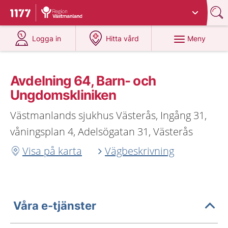
Du har valt region
Västmanland
.
Till startsidan för 1177
på 1177.se
på 1177.se
Meny
Logga in
Hitta vård
Avdelning 64, Barn- och
Ungdomskliniken
Västmanlands sjukhus Västerås, Ingång 31,
våningsplan 4, Adelsögatan 31, Västerås
Visa på karta
Vägbeskrivning
Våra e-tjänster