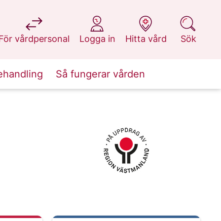
på 1177.se
på 1177.se
på 1177.se
på 1177.se
För vårdpersonal
Logga in
Hitta vård
Sök
ehandling
Så fungerar vården