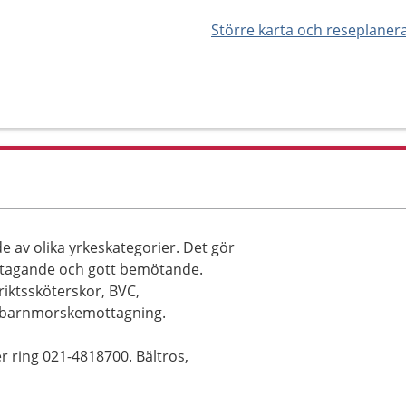
Större karta och reseplaner
 av olika yrkeskategorier. Det gör
ertagande och gott bemötande.
triktssköterskor, BVC,
h barnmorskemottagning.
r ring 021-4818700. Bältros,