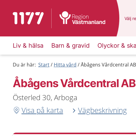
Till startsidan för 1177
Du ha
Välj
e
r
Liv & hälsa
Barn & gravid
Olyckor & sk
Du är här:
Start
Hitta vård
Åbågens Vårdcentral AB
Åbågens Vårdcentral AB
Österled 30, Arboga
Visa på karta
Vägbeskrivning