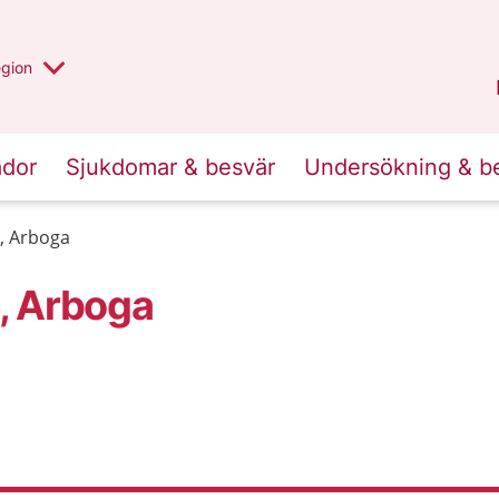
r valt region
n annan
egion
Västmanland
.
ador
Sjukdomar & besvär
Undersökning & b
, Arboga
, Arboga