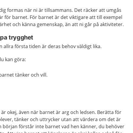
l dig formas när ni är tillsammans. Det räcker att umgås
för barnet. För barnet är det viktigare att till exempel
närhet och känna gemenskap, än att ni går på aktiviteter.
apa trygghet
 allra första tiden är deras behov väldigt lika.
du kan göra:
barnet tänker och vill.
r är okej, även när barnet är arg och ledsen. Berätta för
lever, tänker och uttrycker utan att värdera om det är
rån början förstår inte barnet vad hen känner, du behöver