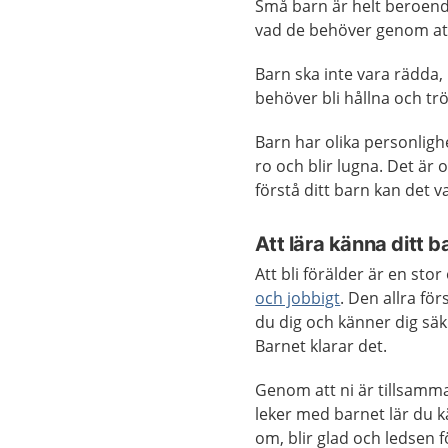
Små barn är helt beroende
vad de behöver genom att
Barn ska inte vara rädda,
behöver bli hållna och tr
Barn har olika personligh
ro och blir lugna. Det är o
förstå ditt barn kan det 
Att lära känna ditt b
Att bli förälder är en sto
och jobbigt
. Den allra för
du dig och känner dig säkr
Barnet klarar det.
Genom att ni är tillsamm
leker med barnet lär du k
om, blir glad och ledsen 