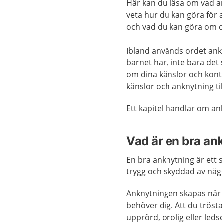
Här kan du läsa om vad an
veta hur du kan göra för 
och vad du kan göra om d
Ibland används ordet ank
barnet har, inte bara det
om dina känslor och kont
känslor och anknytning til
Ett kapitel handlar om a
Vad är en bra ank
En bra anknytning är ett 
trygg och skyddad av någ
Anknytningen skapas när 
behöver dig. Att du tröst
upprörd, orolig eller leds