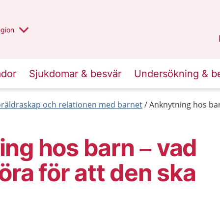
r valt region
n annan
egion
Västmanland
.
ador
Sjukdomar & besvär
Undersökning & b
öräldraskap och relationen med barnet
Anknytning hos barn
ng hos barn – vad
öra för att den ska