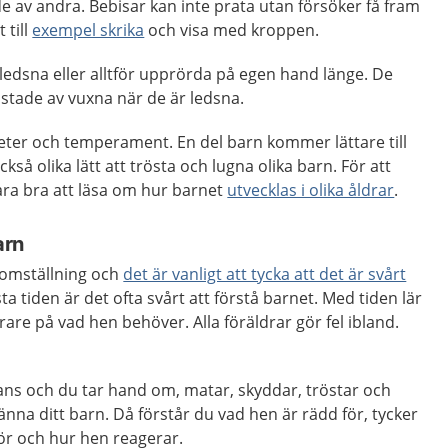
 av andra. Bebisar kan inte prata utan försöker få fram
 till
exempel skrika
och visa med kroppen.
 ledsna eller alltför upprörda på egen hand länge. De
östade av vuxna när de är ledsna.
eter och temperament. En del barn kommer lättare till
ckså olika lätt att trösta och lugna olika barn. För att
vara bra att läsa om hur barnet
utvecklas i olika åldrar
.
arn
r omställning och
det är vanligt att tycka att det är svårt
sta tiden är det ofta svårt att förstå barnet. Med tiden lär
are på vad hen behöver. Alla föräldrar gör fel ibland.
ans och du tar hand om, matar, skyddar, tröstar och
änna ditt barn. Då förstår du vad hen är rädd för, tycker
för och hur hen reagerar.