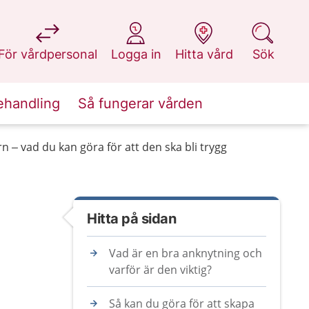
på 1177.se
på 1177.se
på 1177.se
på 1177.se
För vårdpersonal
Logga in
Hitta vård
Sök
ehandling
Så fungerar vården
 – vad du kan göra för att den ska bli trygg
Hitta på sidan
Vad är en bra anknytning och
varför är den viktig?
Så kan du göra för att skapa