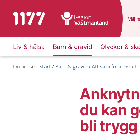
Till startsidan för 1177
Du ha
Välj
e
r
Liv & hälsa
Barn & gravid
Olyckor & sk
Du är här:
Start
Barn & gravid
Att vara förälder
F
Anknytni
du kan g
bli trygg