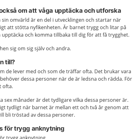
också om att våga upptäcka och utforska
 sin omvärld är en del i utvecklingen och startar när
tigt att stötta nyfikenheten. Är barnet trygg och litar på
 upptäcka och komma tillbaka till dig för att få trygghet.
hen sig om sig själv och andra.
 till?
om de lever med och som de träffar ofta. Det brukar vara
rn behöver dessa personer när de är ledsna och rädda. För
t ofta.
ka sex månader är det tydligare vilka dessa personer är.
gt tydligt när barnet är mellan ett och två år genom att
ill bli tröstad av dessa personer.
s för trygg anknytning
för trygg anknytning.