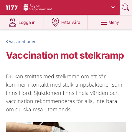
Du har valt region
Västernorrland
.
Till startsidan för 1177
på 1177.se
på 1177.se
Meny
Logga in
Hitta vård
Vaccinationer
Vaccination mot stelkramp
Du kan smittas med stelkramp om ett sår
kommer i kontakt med stelkrampsbakterier som
finns i jord. Sjukdomen finns i hela världen och
vaccination rekommenderas för alla, inte bara
om du ska resa utomlands.