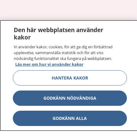
Visa inn
Den här webbplatsen använder
1177 på flera språk
kakor
Visa inn
Om 1177
Vi använder kakor, cookies, för att ge dig en förbättrad
upplevelse, sammanställa statistik och för att viss
nödvändig funktionalitet ska fungera på webbplatsen.
Visa inn
Kontakt
Läs mer om hur vi använder kakor
HANTERA KAKOR
Behandling av personuppgifter
GODKÄNN NÖDVÄNDIGA
Hantering av kakor
GODKÄNN ALLA
Inställningar för kakor