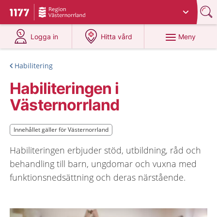
Du har valt region
Västernorrland
.
Till startsidan för 1177
på 1177.se
på 1177.se
Meny
Logga in
Hitta vård
Habilitering
Habiliteringen i
Västernorrland
Innehållet gäller för Västernorrland
Innehållet gäller för Västernorrland
Habiliteringen erbjuder stöd, utbildning, råd och
behandling till barn, ungdomar och vuxna med
funktionsnedsättning och deras närstående.