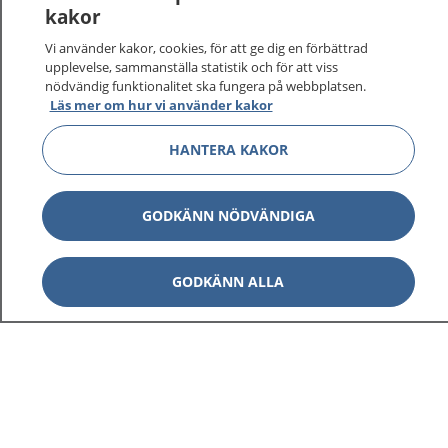
kakor
Vi använder kakor, cookies, för att ge dig en förbättrad
upplevelse, sammanställa statistik och för att viss
1177
–
tryggt om din hälsa och vård
nödvändig funktionalitet ska fungera på webbplatsen.
Läs mer om hur vi använder kakor
På 1177.se får du råd om hälsa och information om
sjukdomar och vilka mottagningar du kan kontakta.
HANTERA KAKOR
Logga in för att läsa din journal och göra dina
vårdärenden. Ring telefonnummer 1177 för
GODKÄNN NÖDVÄNDIGA
sjukvårdsrådgivning dygnet runt.
1177 ger dig råd när du vill må bättre.
GODKÄNN ALLA
Visa inn
1177 på flera språk
Visa inn
Om 1177