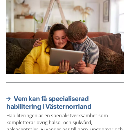
Vem kan få specialiserad
Aktuella artiklar
habilitering i Västernorrland
Habiliteringen är en specialistverksamhet som
kompletterar övrig hälso- och sjukvård,
hälsocentraler. Vi vänder oss till barn, ungdomar och