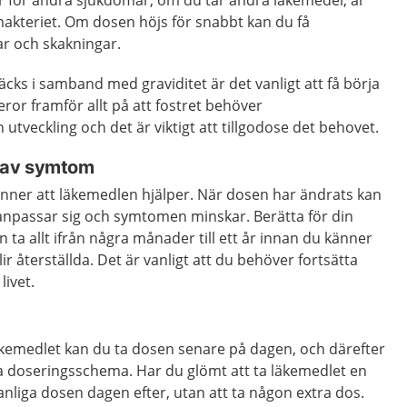
r för andra sjukdomar, om du tar andra läkemedel, är
limakteriet. Om dosen höjs för snabbt kan du få
ar och skakningar.
ks i samband med graviditet är det vanligt att få börja
eror framför allt på att fostret behöver
utveckling och det är viktigt att tillgodose det behovet.
 av symtom
änner att läkemedlen hjälper. När dosen har ändrats kan
 anpassar sig och symtomen minskar. Berätta för din
 ta allt ifrån några månader till ett år innan du känner
lir återställda. Det är vanligt att du behöver fortsätta
ivet.
äkemedlet kan du ta dosen senare på dagen, och därefter
liga doseringsschema. Har du glömt att ta läkemedlet en
anliga dosen dagen efter, utan att ta någon extra dos.