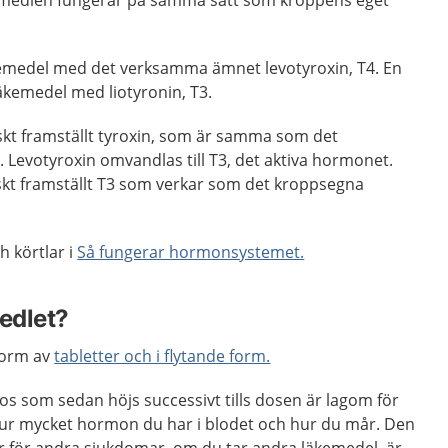
kemedlen fungerar på samma sätt som kroppens eget
läkemedel med det verksamma ämnet levotyroxin, T4. En
äkemedel med liotyronin, T3.
iskt framställt tyroxin, som är samma som det
Levotyroxin omvandlas till T3, det aktiva hormonet.
iskt framställt T3 som verkar som det kroppsegna
 körtlar i
Så fungerar hormonsystemet.
medlet?
 form av
tabletter och i flytande form.
os som sedan höjs successivt tills dosen är lagom för
hur mycket hormon du har i blodet och hur du mår. Den