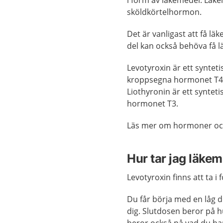
i form av läkemedel. Lä
sköldkörtelhormon.
Det är vanligast att få 
del kan också behöva få l
Levotyroxin är ett syntet
kroppsegna hormonet T4. 
Liothyronin är ett syntet
hormonet T3.
Läs mer om hormoner och
Hur tar jag läke
Levotyroxin finns att ta i
Du får börja med en låg d
dig. Slutdosen beror på 