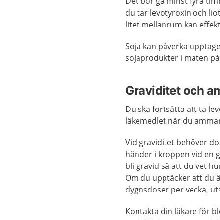
Det bör gå minst fyra tim
du tar levotyroxin och li
litet mellanrum kan effe
Soja kan påverka upptag
sojaprodukter i maten på
Graviditet och a
Du ska fortsätta att ta le
läkemedlet när du ammar
Vid graviditet behöver do
händer i kroppen vid en g
bli gravid så att du vet h
Om du upptäcker att du är
dygnsdoser per vecka, uts
Kontakta din läkare för b