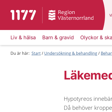
Till startsidan för 1177
D
Vä
Liv & hälsa
Barn & gravid
Olyckor & sk
Du är här:
Start
Undersökning & behandling
Behan
Läkemed
Hypotyreos innebär 
Då behöver kroppen 