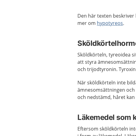
Den här texten beskriver
mer om
hypotyreos
.
Sköldkörtelhorm
Sköldkörteln, tyreoidea s
att styra ämnesomsättni
och trijodtyronin. Tyroxin
När sköldkörteln inte bil
ämnesomsättningen och kr
och nedstämd, håret kan b
Läkemedel som 
Eftersom sköldkörteln int