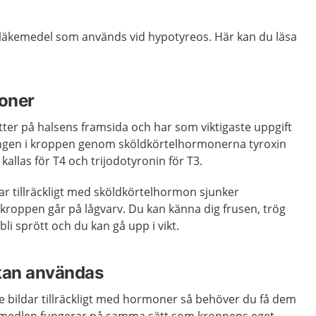
 läkemedel som används vid hypotyreos. Här kan du läsa
oner
itter på halsens framsida och har som viktigaste uppgift
ngen i kroppen genom sköldkörtelhormonerna tyroxin
 kallas för T4 och trijodotyronin för T3.
dar tillräckligt med sköldkörtelhormon sjunker
oppen går på lågvarv. Du kan känna dig frusen, trög
li sprött och du kan gå upp i vikt.
kan användas
e bildar tillräckligt med hormoner så behöver du få dem