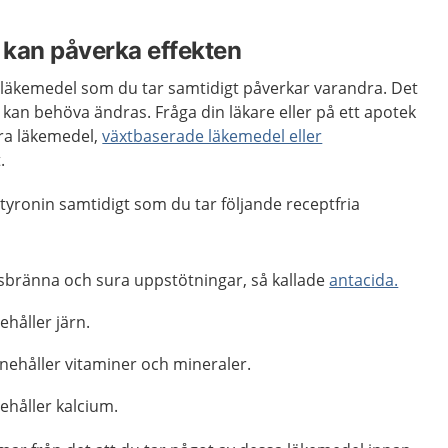
 kan påverka effekten
ika läkemedel som du tar samtidigt påverkar varandra. Det
n kan behöva ändras. Fråga din läkare eller på ett apotek
dra läkemedel,
växtbaserade läkemedel eller
.
otyronin samtidigt som du tar följande receptfria
bränna och sura uppstötningar, så kallade
antacida.
håller järn.
nnehåller vitaminer och mineraler.
håller kalcium.