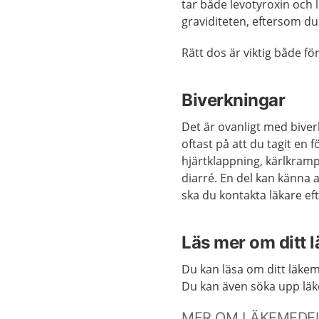
tar både levotyroxin och l
graviditeten, eftersom du
Rätt dos är viktig både fö
Biverkningar
Det är ovanligt med biver
oftast på att du tagit en 
hjärtklappning, kärlkram
diarré. En del kan känna a
ska du kontakta läkare e
Läs mer om ditt 
Du kan läsa om ditt läke
Du kan även söka upp lä
MER OM LÄKEMEDEL 