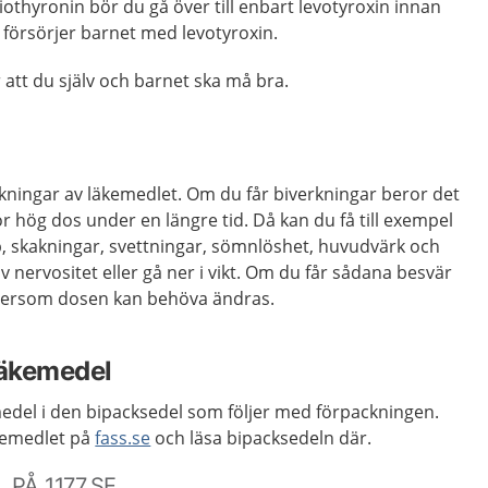
iothyronin bör du gå över till enbart levotyroxin innan
 försörjer barnet med levotyroxin.
r att du själv och barnet ska må bra.
kningar av läkemedlet. Om du får biverkningar beror det
för hög dos under en längre tid. Då kan du få till exempel
p, skakningar, svettningar, sömnlöshet, huvudvärk och
v nervositet eller gå ner i vikt. Om du får sådana besvär
ftersom dosen kan behöva ändras.
läkemedel
medel i den bipacksedel som följer med förpackningen.
kemedlet på
fass.se
och läsa bipacksedeln där.
PÅ 1177.SE