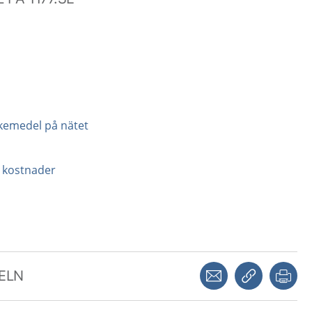
äkemedel på nätet
 kostnader
Dela via mejl
Kopiera län
Skr
KELN