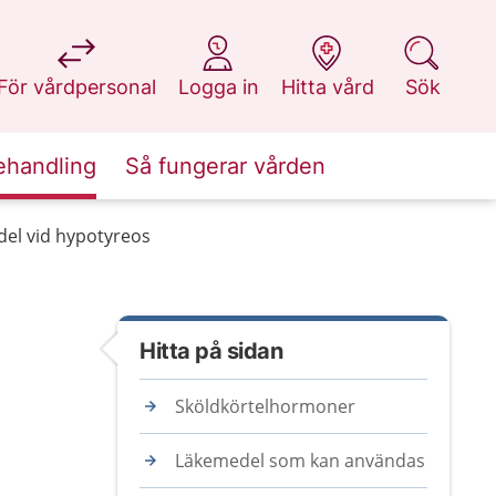
på 1177.se
på 1177.se
på 1177.se
på 1177.se
För vårdpersonal
Logga in
Hitta vård
Sök
ehandling
Så fungerar vården
el vid hypotyreos
Hitta på sidan
Sköldkörtelhormoner
Läkemedel som kan användas