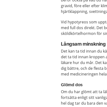
beror också på vad du ha
gravid, före eller efter k
hjärtklappning, svettning
Vid hypotyreos som upptäc
med full dos direkt. Det b
sköldkörtelhormon för sin 
Långsam minskning
Det kan ta tid innan du k
det ta tid innan kroppen
läkare hur du mår. Det kan
dig bättre, och de flesta b
med medicineringen hela l
Glömd dos
Om du har glömt att ta l
fortsätta enligt sitt van
hel dag tar du bara den v