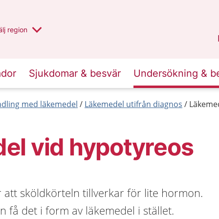
u har valt region
lj
en annan
region
Västernorrland
.
ador
Sjukdomar & besvär
Undersökning & b
dling med läkemedel
Läkemedel utifrån diagnos
Läkemed
el vid hypotyreos
att sköldkörteln tillverkar för lite hormon.
få det i form av läkemedel i stället.