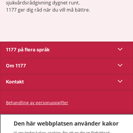
sjukvårdsrådgivning dygnet runt.
1177 ger dig råd när du vill må bättre.
Visa inn
1177 på flera språk
Visa inn
Om 1177
Visa inn
Kontakt
Behandling av personuppgifter
Hantering av kakor
Den här webbplatsen använder kakor
Vi använder kakor, cookies, för att ge dig en förbättrad