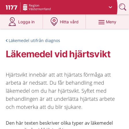
Du har valt region
Västernorrland
.
Till startsidan för 1177
på 1177.se
på 1177.se
Meny
Logga in
Hitta vård
Läkemedel utifrån diagnos
Läkemedel vid hjärtsvikt
Hjärtsvikt innebär att att hjärtats förmåga att
arbeta är nedsatt. Du får behandling med
läkemedel om du har hjärtsvikt. Syftet med
behandlingen är att underlätta hjärtats arbete
och motverka att du blir sjukare.
Den här texten beskriver olika typer av läkemedel