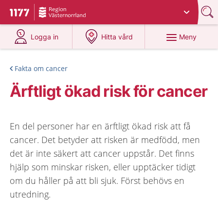
Du har valt region
Västernorrland
.
Till startsidan för 1177
på 1177.se
på 1177.se
Meny
Logga in
Hitta vård
Fakta om cancer
Ärftligt ökad risk för cancer
En del personer har en ärftligt ökad risk att få
cancer. Det betyder att risken är medfödd, men
det är inte säkert att cancer uppstår. Det finns
hjälp som minskar risken, eller upptäcker tidigt
om du håller på att bli sjuk. Först behövs en
utredning.