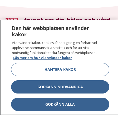
1177
–
tryggt om din hälsa och vård
Den här webbplatsen använder
På 1177.se får du råd om hälsa och information om
kakor
sjukdomar och vilka mottagningar du kan kontakta.
Vi använder kakor, cookies, för att ge dig en förbättrad
Logga in för att läsa din journal och göra dina
upplevelse, sammanställa statistik och för att viss
vårdärenden. Ring telefonnummer 1177 för
nödvändig funktionalitet ska fungera på webbplatsen.
sjukvårdsrådgivning dygnet runt.
Läs mer om hur vi använder kakor
1177 ger dig råd när du vill må bättre.
HANTERA KAKOR
GODKÄNN NÖDVÄNDIGA
Visa inn
1177 på flera språk
GODKÄNN ALLA
Visa inn
Om 1177