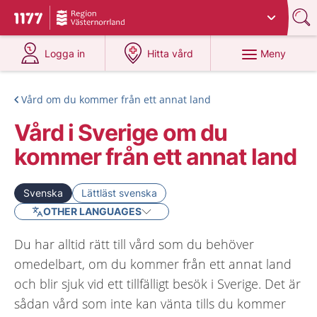
Du har valt region
Västernorrland
.
Till startsidan för 1177
på 1177.se
på 1177.se
Meny
Logga in
Hitta vård
Vård om du kommer från ett annat land
Vård i Sverige om du
kommer från ett annat land
Svenska
Lättläst svenska
OTHER LANGUAGES
Du har alltid rätt till vård som du behöver
omedelbart, om du kommer från ett annat land
och blir sjuk vid ett tillfälligt besök i Sverige. Det är
sådan vård som inte kan vänta tills du kommer