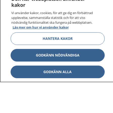
vårdärenden. Ring telefonnummer 1177 för
kakor
sjukvårdsrådgivning dygnet runt.
Vi använder kakor, cookies, för att ge dig en förbättrad
1177 ger dig råd när du vill må bättre.
upplevelse, sammanställa statistik och för att viss
nödvändig funktionalitet ska fungera på webbplatsen.
Läs mer om hur vi använder kakor
HANTERA KAKOR
Visa inn
1177 på flera språk
GODKÄNN NÖDVÄNDIGA
Visa inn
Om 1177
GODKÄNN ALLA
Visa inn
Kontakt
Behandling av personuppgifter
Hantering av kakor