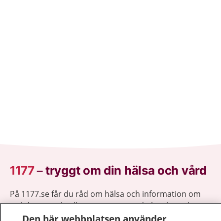
1177
–
tryggt om din hälsa och vård
På 1177.se får du råd om hälsa och information om
sjukdomar och vilka mottagningar du kan kontakta.
Logga in för att läsa din journal och göra dina
Den här webbplatsen använder