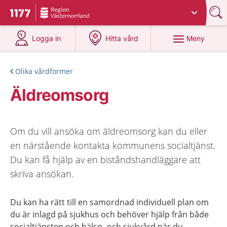
Du har valt region
Västernorrland
.
Till startsidan för 1177
på 1177.se
på 1177.se
Meny
Logga in
Hitta vård
Olika vårdformer
Äldreomsorg
Om du vill ansöka om äldreomsorg kan du eller
en närstående kontakta kommunens socialtjänst.
Du kan få hjälp av en biståndshandläggare att
skriva ansökan.
Du kan ha rätt till en samordnad individuell plan om
du är inlagd på sjukhus och behöver hjälp från både
socialtjänsten och hälso- och sjukvård när du