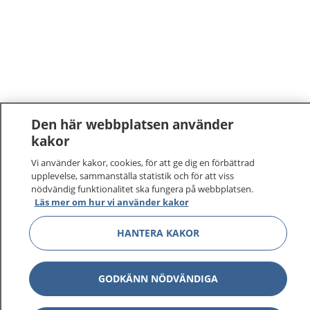
Den här webbplatsen använder
kakor
1177
–
tryggt om din hälsa och vård
Vi använder kakor, cookies, för att ge dig en förbättrad
upplevelse, sammanställa statistik och för att viss
På 1177.se får du råd om hälsa och information om
nödvändig funktionalitet ska fungera på webbplatsen.
Läs mer om hur vi använder kakor
sjukdomar och vilka mottagningar du kan kontakta.
Logga in för att läsa din journal och göra dina
HANTERA KAKOR
vårdärenden. Ring telefonnummer 1177 för
sjukvårdsrådgivning dygnet runt.
1177 ger dig råd när du vill må bättre.
GODKÄNN NÖDVÄNDIGA