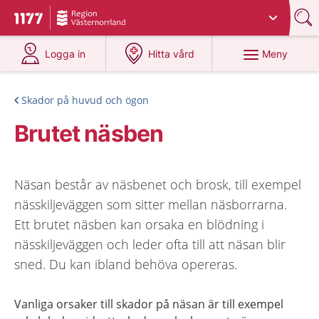
Du har valt region
Västernorrland
.
Till startsidan för 1177
på 1177.se
på 1177.se
Meny
Logga in
Hitta vård
Skador på huvud och ögon
Brutet näsben
Näsan består av näsbenet och brosk, till exempel
nässkiljeväggen som sitter mellan näsborrarna.
Ett brutet näsben kan orsaka en blödning i
nässkiljeväggen och leder ofta till att näsan blir
sned. Du kan ibland behöva opereras.
Vanliga orsaker till skador på näsan är till exempel