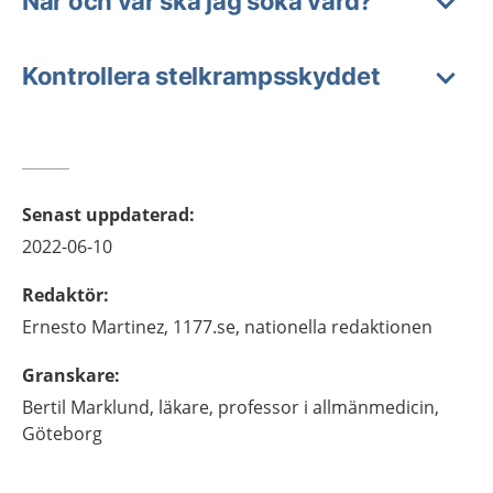
När och var ska jag söka vård?
Kontrollera stelkrampsskyddet
Senast uppdaterad
:
2022-06-10
Redaktör
:
Ernesto
Martinez,
1177.se, nationella redaktionen
Granskare
:
Bertil
Marklund,
läkare, professor i allmänmedicin,
Göteborg