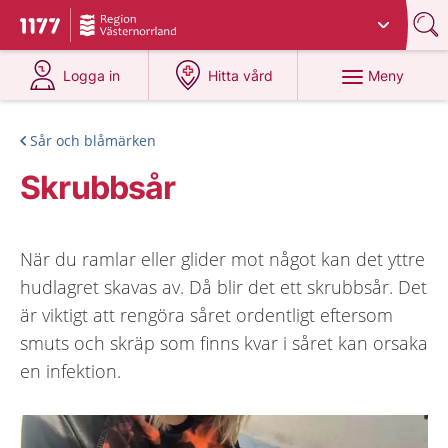
Du har valt region
Västernorrland
.
Till startsidan för 1177
på 1177.se
på 1177.se
Meny
Logga in
Hitta vård
Sår och blåmärken
Skrubbsår
När du ramlar eller glider mot något kan det yttre
hudlagret skavas av. Då blir det ett skrubbsår. Det
är viktigt att rengöra såret ordentligt eftersom
smuts och skräp som finns kvar i såret kan orsaka
en infektion.