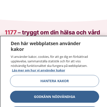
1177
–
tryggt om din hälsa och vård
Den här webbplatsen använder
På 1177.se får du råd om hälsa och information om
kakor
sjukdomar och vilka mottagningar du kan kontakta.
Logga in för att läsa din journal och göra dina
Vi använder kakor, cookies, för att ge dig en förbättrad
vårdärenden. Ring telefonnummer 1177 för
upplevelse, sammanställa statistik och för att viss
nödvändig funktionalitet ska fungera på webbplatsen.
sjukvårdsrådgivning dygnet runt.
Läs mer om hur vi använder kakor
1177 ger dig råd när du vill må bättre.
HANTERA KAKOR
GODKÄNN NÖDVÄNDIGA
Visa inn
1177 på flera språk