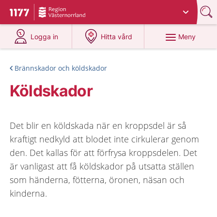
Du har valt region
Västernorrland
.
Till startsidan för 1177
på 1177.se
på 1177.se
Meny
Logga in
Hitta vård
Brännskador och köldskador
Köldskador
Det blir en köldskada när en kroppsdel är så
kraftigt nedkyld att blodet inte cirkulerar genom
den. Det kallas för att förfrysa kroppsdelen. Det
är vanligast att få köldskador på utsatta ställen
som händerna, fötterna, öronen, näsan och
kinderna.