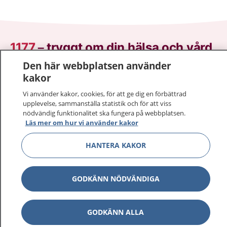
1177
–
tryggt om din hälsa och vård
Den här webbplatsen använder
På 1177.se får du råd om hälsa och information om
kakor
sjukdomar och vilka mottagningar du kan kontakta.
Vi använder kakor, cookies, för att ge dig en förbättrad
Logga in för att läsa din journal och göra dina
upplevelse, sammanställa statistik och för att viss
vårdärenden. Ring telefonnummer 1177 för
nödvändig funktionalitet ska fungera på webbplatsen.
sjukvårdsrådgivning dygnet runt.
Läs mer om hur vi använder kakor
1177 ger dig råd när du vill må bättre.
HANTERA KAKOR
GODKÄNN NÖDVÄNDIGA
Visa inn
1177 på flera språk
GODKÄNN ALLA
Visa inn