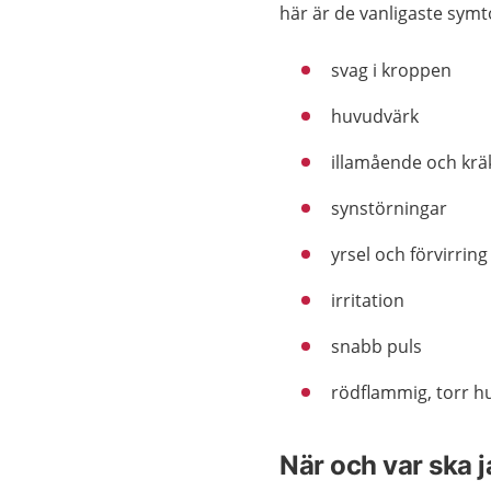
här är de vanligaste sym
svag i kroppen
huvudvärk
illamående och krä
synstörningar
yrsel och förvirring
irritation
snabb puls
rödflammig, torr h
När och var ska 