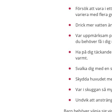
Försök att vara i e
variera med flera g
Drick mer vatten än
Var uppmärksam på 
du behöver få i dig
Ha på dig täckande 
varmt.
Svalka dig med en s
Skydda huvudet me
Var i skuggan så m
Undvik att ansträn
Barn behöver vänja sig vi