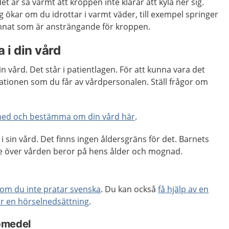
 är så varmt att kroppen inte klarar att kyla ner sig.
g ökar om du idrottar i varmt väder, till exempel springer
 annat som är ansträngande för kroppen.
 i din vård
din vård. Det står i patientlagen. För att kunna vara det
ationen som du får av vårdpersonalen. Ställ frågor om
med och bestämma om din vård här
.
i sin vård. Det finns ingen åldersgräns för det. Barnets
nde över vården beror på hens ålder och mognad.
k om du inte pratar svenska
. Du kan också
få hjälp av en
ar en hörselnedsättning
.
pmedel