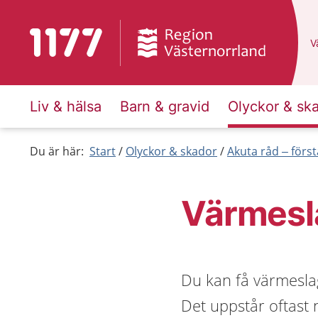
Till startsidan för 1177
D
Vä
Liv & hälsa
Barn & gravid
Olyckor & sk
Du är här:
Start
Olyckor & skador
Akuta råd – först
Värmesl
Du kan få värmeslag
Det uppstår oftast 