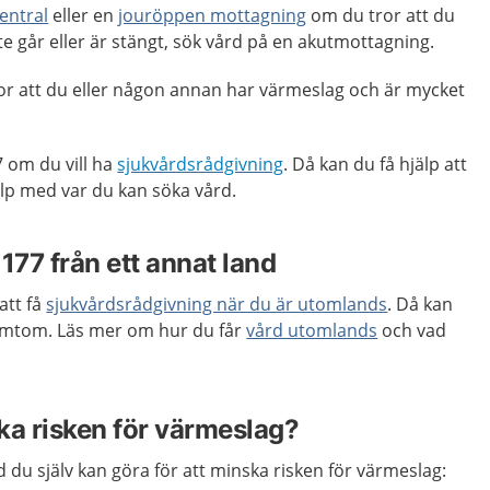
entral
eller en
jouröppen mottagning
om du tror att du
e går eller är stängt, sök vård på en akutmottagning.
or att du eller någon annan har värmeslag och är mycket
 om du vill ha
sjukvårdsrådgivning
. Då kan du få hjälp att
p med var du kan söka vård.
1177 från ett annat land
att få
sjukvårdsrådgivning när du är utomlands
. Då kan
symtom. Läs mer om hur du får
vård utomlands
och vad
ka risken för värmeslag?
 du själv kan göra för att minska risken för värmeslag: