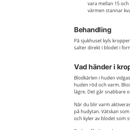
vara mellan 15 och 
värmen stannar kvar
Behandling
På sjukhuset kyls kroppen
salter direkt i blodet i fo
Vad händer i kr
Blodkärlen i huden vidgas 
huden röd och varm. Blo
lägre. Det går snabbare 
När du blir varm aktivera
på hudytan. Vätskan som k
och kyler av blodet som 