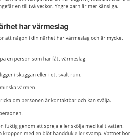
gefär en till två veckor. Yngre barn är mer känsliga.
ärhet har värmeslag
or att någon i din närhet har värmeslag och är mycket
lpa en person som har fått värmeslag:
ligger i skuggan eller i ett svalt rum.
t minska värmen.
dricka om personen är kontaktbar och kan svälja.
t personen.
den fuktig genom att spreja eller skölja med kallt vatten.
 kroppen med en blöt handduk eller svamp. Vattnet bör