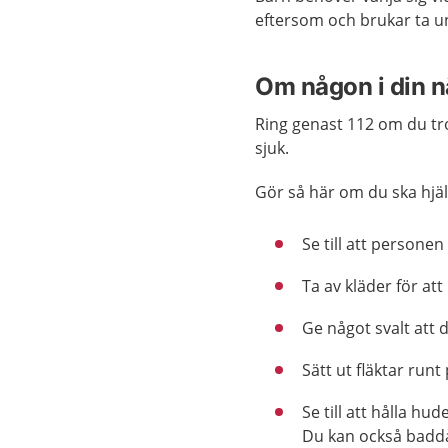
eftersom och brukar ta un
Om någon i din n
Ring genast 112 om du tr
sjuk.
Gör så här om du ska hjä
Se till att personen 
Ta av kläder för at
Ge något svalt att 
Sätt ut fläktar run
Se till att hålla hu
Du kan också badda