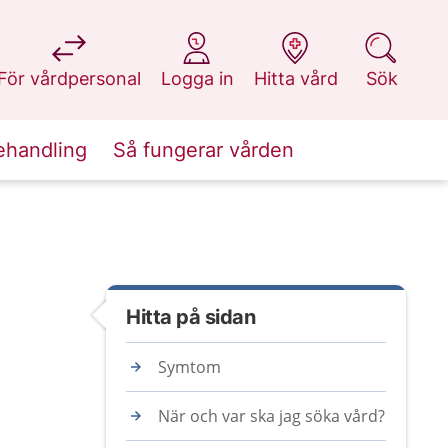
på 1177.se
på 1177.se
på 1177.se
på 1177.se
För vårdpersonal
Logga in
Hitta vård
Sök
ehandling
Så fungerar vården
Hitta på sidan
Symtom
När och var ska jag söka vård?