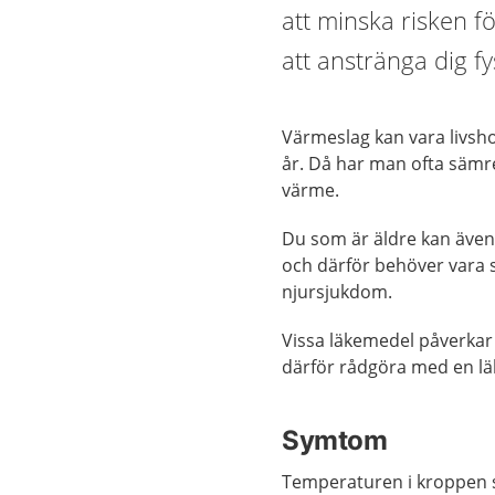
att minska risken 
att anstränga dig f
Värmeslag kan vara livsho
år. Då har man ofta sämre
värme.
Du som är äldre kan äve
och därför behöver vara sä
njursjukdom.
Vissa läkemedel påverkar
därför rådgöra med en lä
Symtom
Temperaturen i kroppen st