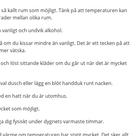
tt så kallt rum som möjligt. Tänk på att temperaturen kan
rader mellan olika rum.
 vanligt och undvik alkohol.
om du kissar mindre än vanligt. Det är ett tecken på att
 mer vätska.
och löst sittande kläder om du går ut när det är mycket
val dusch eller lägg en blöt handduk runt nacken.
d en hatt när du är utomhus.
ycket som möjligt.
ga dig fysiskt under dygnets varmaste timmar.
d värme om temperaturen har stigit mycket. Det sker allt