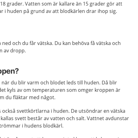
18 grader. Vatten som är kallare än 15 grader gör att
 i huden på grund av att blodkärlen drar ihop sig.
 ned och du får vätska. Du kan behöva få vätska och
rm av dropp.
oppen?
när du blir varm och blodet leds till huden. Då blir
det kyls av om temperaturen som omger kroppen är
om du fläktar med något.
s också svettkörtlarna i huden. De utsöndrar en vätska
allas svett består av vatten och salt. Vattnet avdunstar
strömmar i hudens blodkärl.