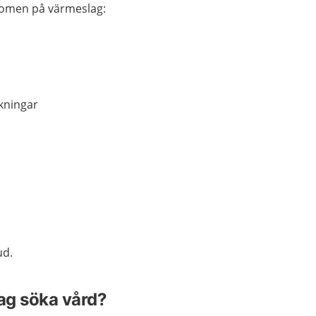
tomen på värmeslag:
kningar
ud.
jag söka vård?