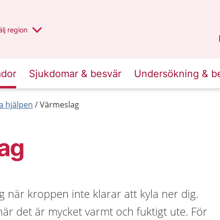
u har valt region
lj
en annan
region
Västernorrland
.
ador
Sjukdomar & besvär
Undersökning & b
a hjälpen
Värmeslag
ag
 när kroppen inte klarar att kyla ner dig.
när det är mycket varmt och fuktigt ute. För