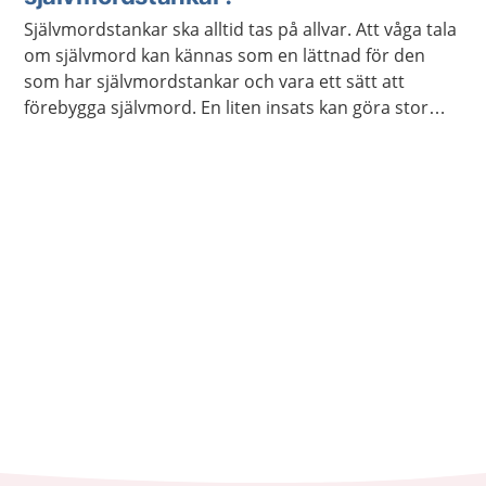
egentligen inte dö, utan behöver hjälp med att orka
Självmordstankar ska alltid tas på allvar. Att våga tala
leva.
om självmord kan kännas som en lättnad för den
som har självmordstankar och vara ett sätt att
förebygga självmord. En liten insats kan göra stor
skillnad för en person som tänker på självmord.