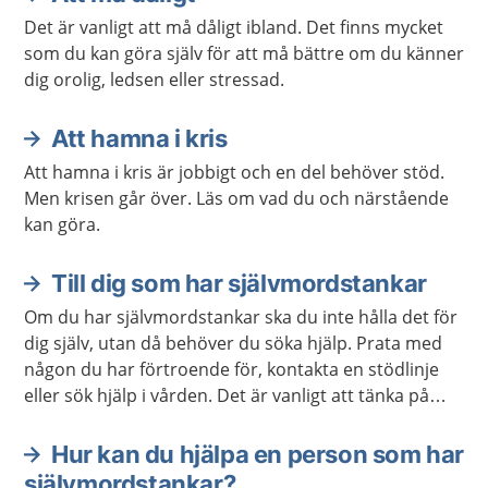
Det är vanligt att må dåligt ibland. Det finns mycket
som du kan göra själv för att må bättre om du känner
dig orolig, ledsen eller stressad.
Att hamna i kris
Att hamna i kris är jobbigt och en del behöver stöd.
Men krisen går över. Läs om vad du och närstående
kan göra.
Till dig som har självmordstankar
Om du har självmordstankar ska du inte hålla det för
dig själv, utan då behöver du söka hjälp. Prata med
någon du har förtroende för, kontakta en stödlinje
eller sök hjälp i vården. Det är vanligt att tänka på
självmord som en utväg, men de flesta agerar inte på
sina tankar. Självmordstankar ska alltid tas på allvar,
Hur kan du hjälpa en person som har
oavsett vad som orsakar dem. Oftast vill man
självmordstankar?