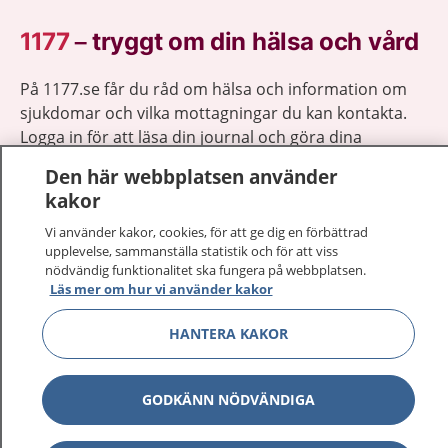
1177
–
tryggt om din hälsa och vård
På 1177.se får du råd om hälsa och information om
sjukdomar och vilka mottagningar du kan kontakta.
Logga in för att läsa din journal och göra dina
vårdärenden. Ring telefonnummer 1177 för
Den här webbplatsen använder
sjukvårdsrådgivning dygnet runt.
kakor
1177 ger dig råd när du vill må bättre.
Vi använder kakor, cookies, för att ge dig en förbättrad
upplevelse, sammanställa statistik och för att viss
nödvändig funktionalitet ska fungera på webbplatsen.
Läs mer om hur vi använder kakor
HANTERA KAKOR
Visa inn
1177 på flera språk
Visa inn
Om 1177
GODKÄNN NÖDVÄNDIGA
Visa inn