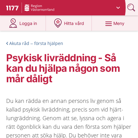
Du har valt region
Västernorrland
.
Till startsidan för 1177
på 1177.se
på 1177.se
Meny
Logga in
Hitta vård
Akuta råd – första hjälpen
Psykisk livräddning - Så
kan du hjälpa någon som
mår dåligt
Du kan rädda en annan persons liv genom så
kallad psykisk livräddning, precis som vid hjärt-
lungräddning. Genom att se, lyssna och agera i
rätt ögonblick kan du vara den första som hjälper
personen att söka hjälp. Du behöver inte vara