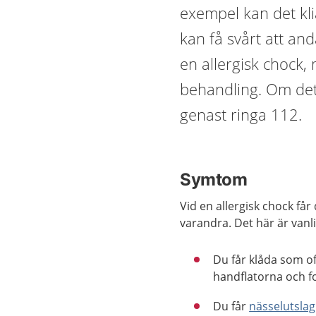
exempel kan det kl
kan få svårt att and
en allergisk chock,
behandling. Om det 
genast ringa 112.
Symtom
Vid en allergisk chock f
varandra. Det här är van
Du får klåda som oft
handflatorna och f
Du får
nässelutslag