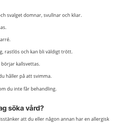
h svalget domnar, svullnar och kliar.
das.
iarré.
, rastlös och kan bli väldigt trött.
 börjar kallsvettas.
du håller på att svimma.
om du inte får behandling.
jag söka vård?
stänker att du eller någon annan har en allergisk