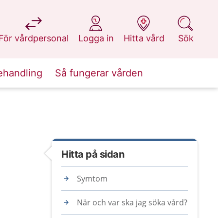
på 1177.se
på 1177.se
på 1177.se
på 1177.se
För vårdpersonal
Logga in
Hitta vård
Sök
ehandling
Så fungerar vården
Hitta på sidan
Symtom
När och var ska jag söka vård?