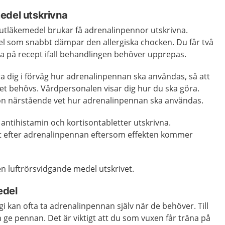
edel utskrivna
utläkemedel brukar få adrenalinpennor utskrivna.
el som snabbt dämpar den allergiska chocken. Du får två
a på recept ifall behandlingen behöver upprepas.
lära dig i förväg hur adrenalinpennan ska användas, så att
et behövs. Vårdpersonalen visar dig hur du ska göra.
on närstående vet hur adrenalinpennan ska användas.
å antihistamin och kortisontabletter utskrivna.
st efter adrenalinpennan eftersom effekten kommer
n luftrörsvidgande medel utskrivet.
edel
gi kan ofta ta adrenalinpennan själv när de behöver. Till
ge pennan. Det är viktigt att du som vuxen får träna på