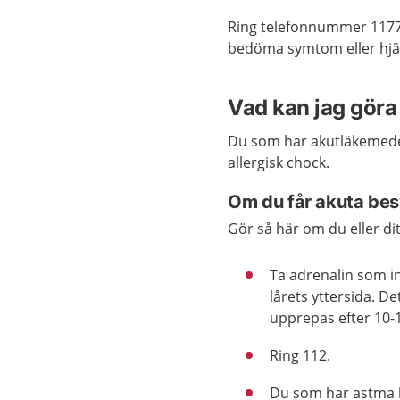
Ring telefonnummer 1177
bedöma symtom eller hjäl
Vad kan jag göra 
Du som har akutläkemed
allergisk chock.
Om du får akuta be
Gör så här om du eller ditt
Ta adrenalin som i
lårets yttersida. D
upprepas efter 10-
Ring 112.
Du som har astma k