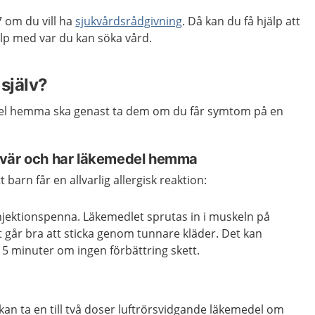
 om du vill ha
sjukvårdsrådgivning
. Då kan du få hjälp att
p med var du kan söka vård.
själv?
el hemma ska genast ta dem om du får symtom på en
svär och har läkemedel hemma
 barn får en allvarlig allergisk reaktion:
njektionspenna. Läkemedlet sprutas in i muskeln på
et går bra att sticka genom tunnare kläder. Det kan
15 minuter om ingen förbättring skett.
an ta en till två doser luftrörsvidgande läkemedel om