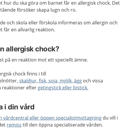
et hur du ska göra om barnet får en allergisk chock. Det
tående försöker skapa lugn och ro.
nde och skola eller förskola informeras om allergin och
får en allvarlig reaktion.
n allergisk chock?
st på en reaktion mot ett speciellt ämne.
isk chock finns i till
lnötter,
skaldjur, fisk, soja, mjölk, ägg
och vissa
 reaktioner efter
getingstick eller bistick.
 i din vård
en vårdcentral eller öppen specialistmottagning
du vill i
 det
remiss
till den öppna specialiserade vården.