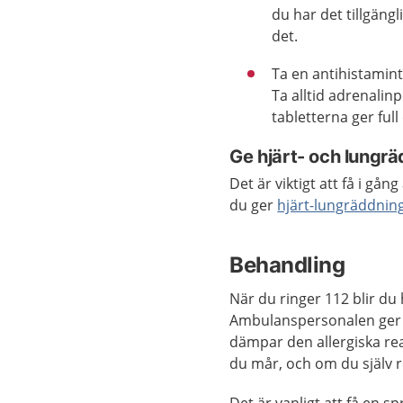
du har det tillgäng
det.
Ta en antihistamint
Ta alltid adrenali
tabletterna ger full 
Ge hjärt- och lungrä
Det är viktigt att få i g
du ger
hjärt-lungräddnin
Behandling
När du ringer 112 blir du
Ambulanspersonalen ger 
dämpar den allergiska re
du mår, och om du själv 