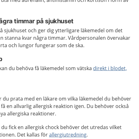
pruta med adrenalin, antihistamin och kortison i form av
några timmar på sjukhuset
å sjukhuset och ger dig ytterligare läkemedel om det
dan stanna kvar några timmar. Vårdpersonalen övervakar
ärta och lungor fungerar som de ska.
p
 kan du behöva få läkemedel som vätska
direkt i blodet,
får du prata med en läkare om vilka läkemedel du behöver
 få en allvarlig allergisk reaktion igen. Du behöver också
ya allergiska reaktioner.
du fick en allergisk chock behöver det utredas vilket
onen. Det kallas för
allergiutredning
.