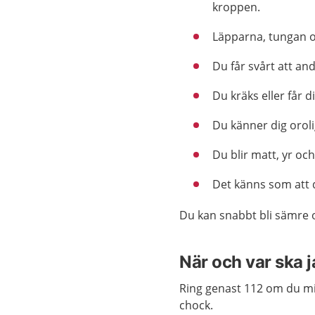
kroppen.
Läpparna, tungan oc
Du får svårt att an
Du kräks eller får d
Du känner dig orolig
Du blir matt, yr och
Det känns som att 
Du kan snabbt bli sämre 
När och var ska 
Ring genast 112 om du mis
chock.