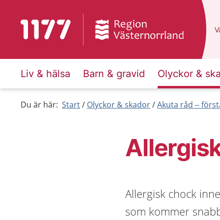
Till startsidan för 1177
D
Vä
Liv & hälsa
Barn & gravid
Olyckor & sk
Du är här:
Start
Olyckor & skador
Akuta råd – först
Allergis
Allergisk chock inne
som kommer snabbt.