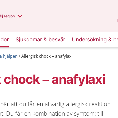
u har valt region
lj
en annan
region
Västernorrland
.
ador
Sjukdomar & besvär
Undersökning & b
a hjälpen
Allergisk chock – anafylaxi
k chock – anafylaxi
bär att du får en allvarlig allergisk reaktion
 Du får en kombination av symtom: till