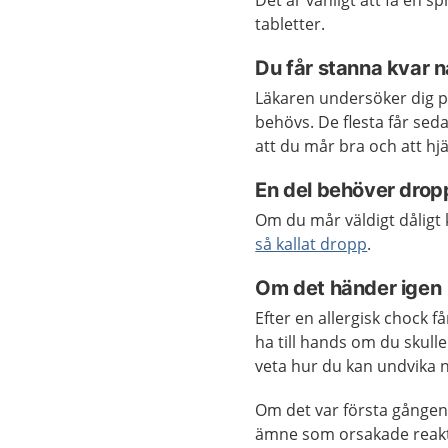
Det är vanligt att få en s
tabletter.
Du får stanna kvar 
Läkaren undersöker dig p
behövs. De flesta får se
att du mår bra och att hj
En del behöver drop
Om du mår väldigt dåligt
så kallat dropp
.
Om det händer igen
Efter en allergisk chock 
ha till hands om du skulle
veta hur du kan undvika n
Om det var första gången 
ämne som orsakade reakti