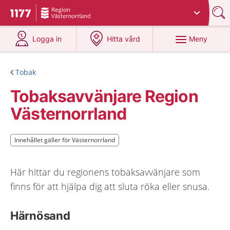
Du har valt region
Västernorrland
.
Till startsidan för 1177
på 1177.se
på 1177.se
Meny
Logga in
Hitta vård
Tobak
Tobaksavvänjare Region
Västernorrland
Innehållet gäller för Västernorrland
Innehållet gäller för Västernorrland
Här hittar du regionens tobaksavvänjare som
finns för att hjälpa dig att sluta röka eller snusa.
Härnösand