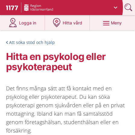
Du har valt region
Västernorrland
.
Till startsidan för 1177
på 1177.se
på 1177.se
Meny
Logga in
Hitta vård
Att söka stöd och hjälp
Hitta en psykolog eller
psykoterapeut
Det finns många sätt att få kontakt med en
psykolog eller psykoterapeut. Du kan söka
psykoterapi genom sjukvården eller på en privat
mottagning. Ibland kan man få samtalsstöd
genom företagshälsan, studenthälsan eller en
försäkring.