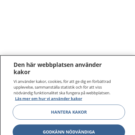
Den här webbplatsen använder
kakor
1177
–
tryggt om din hälsa och vård
Vi använder kakor, cookies, för att ge dig en förbättrad
upplevelse, sammanställa statistik och för att viss
På 1177.se får du råd om hälsa och information om
nödvändig funktionalitet ska fungera på webbplatsen.
sjukdomar och vilka mottagningar du kan kontakta.
Läs mer om hur vi använder kakor
Logga in för att läsa din journal och göra dina
vårdärenden. Ring telefonnummer 1177 för
HANTERA KAKOR
sjukvårdsrådgivning dygnet runt.
1177 ger dig råd när du vill må bättre.
GODKÄNN NÖDVÄNDIGA