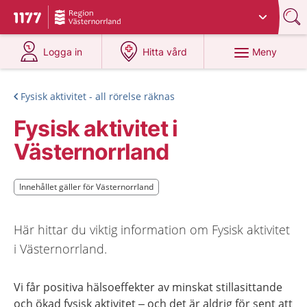
Du har valt region
Västernorrland
.
Till startsidan för 1177
på 1177.se
på 1177.se
Meny
Logga in
Hitta vård
Fysisk aktivitet - all rörelse räknas
Fysisk aktivitet i
Västernorrland
Innehållet gäller för Västernorrland
Innehållet gäller för Västernorrland
Här hittar du viktig information om Fysisk aktivitet
i Västernorrland.
Vi får positiva hälsoeffekter av minskat stillasittande
och ökad fysisk aktivitet – och det är aldrig för sent att