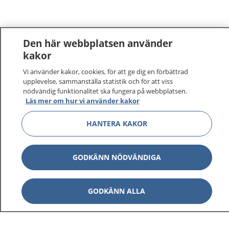
Den här webbplatsen använder
kakor
Vi använder kakor, cookies, för att ge dig en förbättrad
1177
–
tryggt om din hälsa och vård
upplevelse, sammanställa statistik och för att viss
nödvändig funktionalitet ska fungera på webbplatsen.
På 1177.se får du råd om hälsa och information om
Läs mer om hur vi använder kakor
sjukdomar och vilka mottagningar du kan kontakta.
HANTERA KAKOR
Logga in för att läsa din journal och göra dina
vårdärenden. Ring telefonnummer 1177 för
sjukvårdsrådgivning dygnet runt.
GODKÄNN NÖDVÄNDIGA
1177 ger dig råd när du vill må bättre.
GODKÄNN ALLA
Visa inn