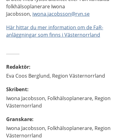
folkhälsoplanerare Iwona
Jacobsson,
iwona.jacobsson@rvn.se
Här hittar du mer information om de FaR-
anläggningar som finns i Västernorrland
Redaktör
:
Eva
Coos Berglund,
Region Västernorrland
Skribent
:
Iwona
Jacobsson,
Folkhälsoplanerare,
Region
Västernorrland
Granskare
:
Iwona
Jacobsson,
Folkhälsoplanerare,
Region
Västernorrland