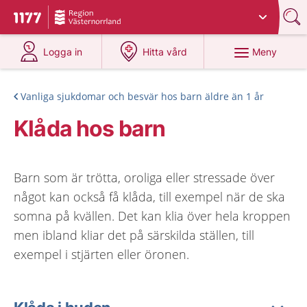
Du har valt region
Västernorrland
.
Till startsidan för 1177
på 1177.se
på 1177.se
Meny
Logga in
Hitta vård
Vanliga sjukdomar och besvär hos barn äldre än 1 år
Klåda hos barn
Barn som är trötta, oroliga eller stressade över
något kan också få klåda, till exempel när de ska
somna på kvällen. Det kan klia över hela kroppen
men ibland kliar det på särskilda ställen, till
exempel i stjärten eller öronen.