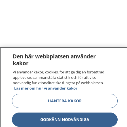
Den här webbplatsen använder
kakor
Vi använder kakor, cookies, för att ge dig en förbättrad
upplevelse, sammanställa statistik och för att viss
nödvändig funktionalitet ska fungera på webbplatsen.
Läs mer om hur vi använder kakor
1177
–
tryggt om din hälsa och vård
HANTERA KAKOR
På 1177.se får du råd om hälsa och information om
sjukdomar och vilka mottagningar du kan kontakta.
GODKÄNN NÖDVÄNDIGA
Logga in för att läsa din journal och göra dina