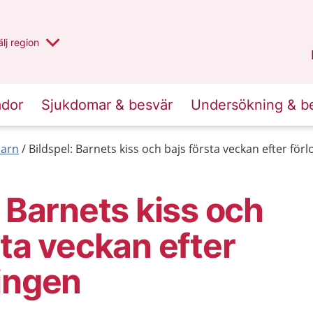
u har valt region
lj
en annan
region
Västernorrland
.
ador
Sjukdomar & besvär
Undersökning & b
barn
Bildspel: Barnets kiss och bajs första veckan efter för
: Barnets kiss och
sta veckan efter
ingen