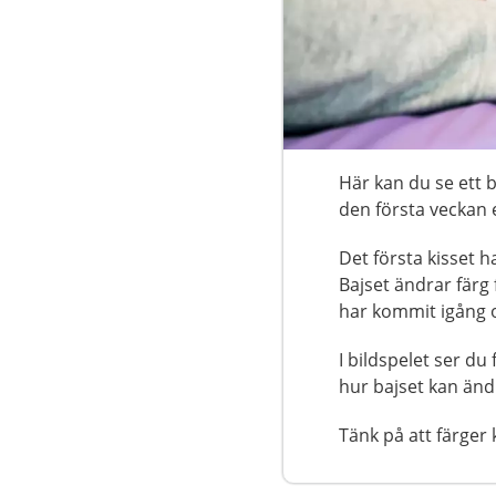
Visa föregående bild
Här kan du se ett b
den första veckan e
Det första kisset h
Bajset ändrar färg 
har kommit igång oc
I bildspelet ser du
hur bajset kan änd
Tänk på att färger 