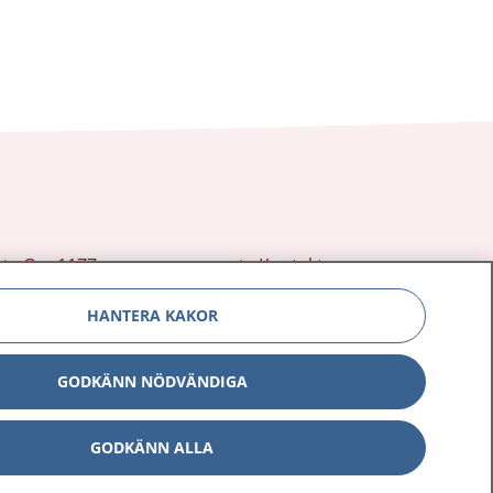
Om 1177
Kontakt
E-tjänster
Press
HANTERA KAKOR
Aktuellt
Digital tillgänglighet
GODKÄNN NÖDVÄNDIGA
GODKÄNN ALLA