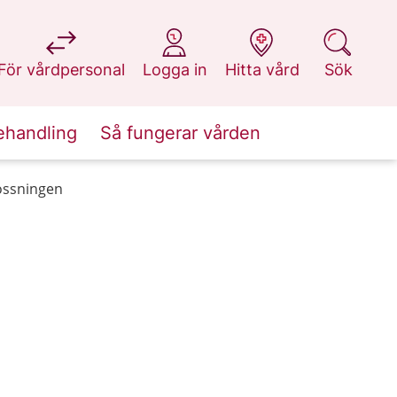
på 1177.se
på 1177.se
på 1177.se
på 1177.se
För vårdpersonal
Logga in
Hitta vård
Sök
ehandling
Så fungerar vården
lossningen