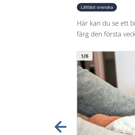
Lättläst svenska
Här kan du se ett b
färg den första veck
Bild
1
1
/
6