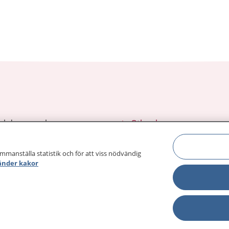
sjukdomar och
Other languages
sa din journal
Lättläst svenska
 för
ammanställa statistik och för att viss nödvändig
änder kakor