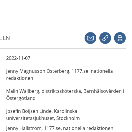
Dela via mejl
Kopiera län
Skr
KELN
2022-11-07
Jenny
Magnusson Österberg,
1177.se, nationella
redaktionen
Malin
Wallberg,
distriktssköterska,
Barnhälsovården i
Östergötland
Josefin
Boijsen Linde,
Karolinska
universitetssjukhuset, Stockholm
Jenny
Hallström,
1177.se, nationella redaktionen