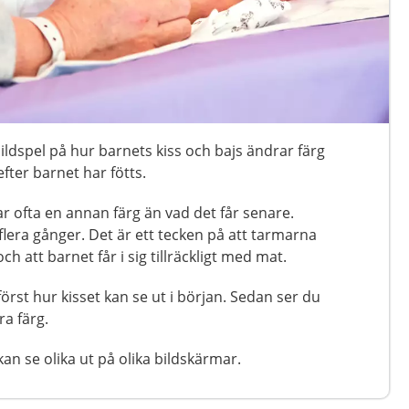
ildspel på hur barnets kiss och bajs ändrar färg
fter barnet har fötts.
ar ofta en annan färg än vad det får senare.
flera gånger. Det är ett tecken på att tarmarna
h att barnet får i sig tillräckligt med mat.
 först hur kisset kan se ut i början. Sedan ser du
ra färg.
kan se olika ut på olika bildskärmar.