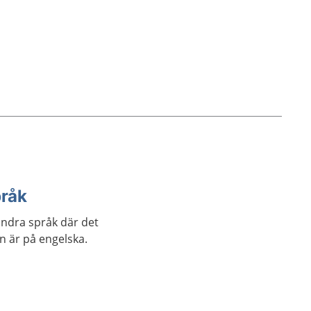
pråk
andra språk där det
an är på engelska.