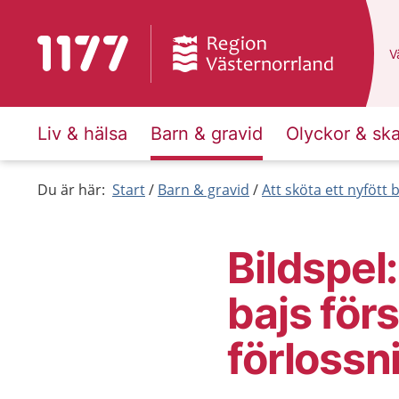
Till startsidan för 1177
D
Vä
Liv & hälsa
Barn & gravid
Olyckor & sk
Du är här:
Start
Barn & gravid
Att sköta ett nyfött 
Bildspel
bajs för
förlossn