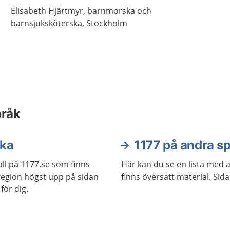
Elisabeth
Hjärtmyr,
barnmorska och
barnsjuksköterska, Stockholm
pråk
ska
1177 på andra s
ll på 1177.se som finns
Här kan du se en lista med 
j region högst upp på sidan
finns översatt material. Sid
för dig.