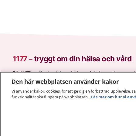
1177
–
tryggt om din hälsa och vård
På 1177.se får du råd om hälsa och information om 
vilka mottagningar du kan kontakta. Logga in för att lä
Den här webbplatsen använder kakor
och göra dina vårdärenden. Ring telefonnummer 1177
Vi använder kakor, cookies, för att ge dig en förbättrad upplevelse, s
sjukvårdsrådgivning dygnet runt.
funktionalitet ska fungera på webbplatsen.
Läs mer om hur vi anv
1177 ger dig råd när du vill må bättre.