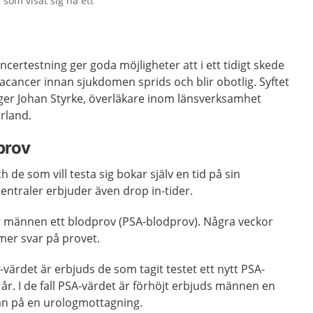
som visat sig ha ett
certestning ger goda möjligheter att i ett tidigt skede
tacancer innan sjukdomen sprids och blir obotlig. Syftet
 säger Johan Styrke, överläkare inom länsverksamhet
rland.
prov
ch de som vill testa sig bokar själv en tid på sin
centraler erbjuder även drop in-tider.
 männen ett blodprov (PSA-blodprov). Några veckor
er svar på provet.
värdet är erbjuds de som tagit testet ett nytt PSA-
 år. I de fall PSA-värdet är förhöjt erbjuds männen en
an på en urologmottagning.