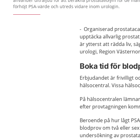
använder ultraljud för att beräkna prostatavolym för de män 
förhöjt PSA-värde och utreds vidare inom urologin.
- Organiserad prostatacan
upptäcka allvarlig prosta
är ytterst att rädda liv,
urologi, Region Västernor
Boka tid för blod
Erbjudandet är frivilligt o
hälsocentral. Vissa hälso
På hälsocentralen lämnar
efter provtagningen komm
Beroende på hur lågt PSA-
blodprov om två eller sex
undersökning av prostat