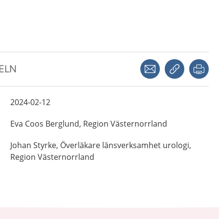
Dela via mejl
Kopiera län
Skr
KELN
2024-02-12
Eva
Coos Berglund,
Region Västernorrland
Johan
Styrke,
Överläkare länsverksamhet urologi,
Region Västernorrland