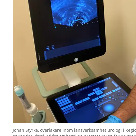
Johan Styrke, överläkare inom länsverksamhet urologi i Regi