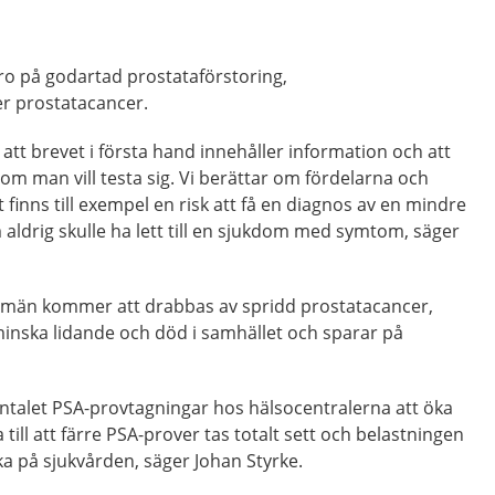
ro på godartad prostataförstoring,
er prostatacancer.
a att brevet i första hand innehåller information och att
m man vill testa sig. Vi berättar om fördelarna och
finns till exempel en risk att få en diagnos av en mindre
 aldrig skulle ha lett till en sjukdom med symtom, säger
re män kommer att drabbas av spridd prostatacancer,
t minska lidande och död i samhället och sparar på
ntalet PSA-provtagningar hos hälsocentralerna att öka
 till att färre PSA-prover tas totalt sett och belastningen
a på sjukvården, säger Johan Styrke.