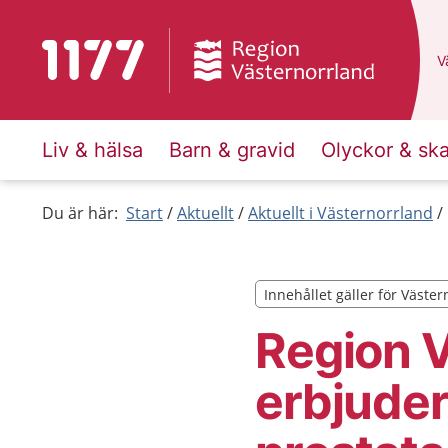
Till startsidan för 1177
D
Vä
Liv & hälsa
Barn & gravid
Olyckor & sk
Du är här:
Start
Aktuellt
Aktuellt i Västernorrland
Innehållet gäller för Väste
Innehållet gäller för Väste
Region V
erbjuder