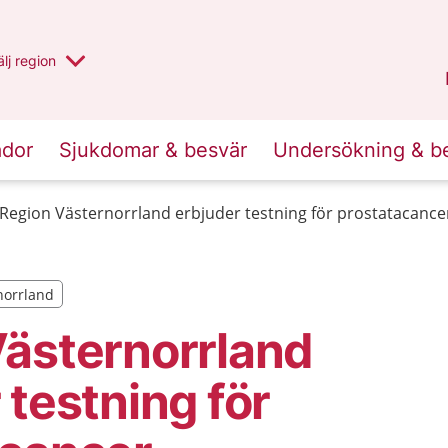
u har valt region
lj
en annan
region
Västernorrland
.
ador
Sjukdomar & besvär
Undersökning & b
Region Västernorrland erbjuder testning för prostatacance
rnorrland
rnorrland
ästernorrland
 testning för