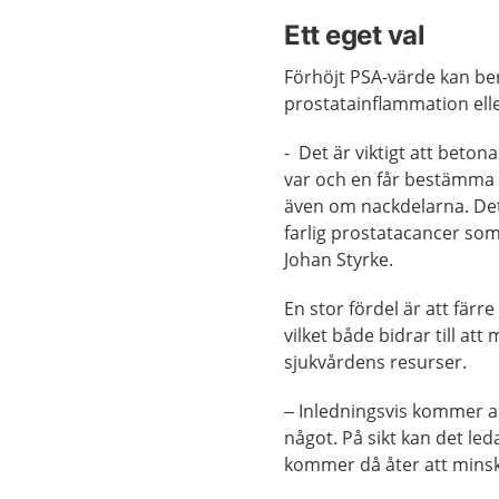
Ett eget val
Förhöjt PSA-värde kan be
prostatainflammation ell
- Det är viktigt att beton
var och en får bestämma o
även om nackdelarna. Det 
farlig prostatacancer som
Johan Styrke.
En stor fördel är att fär
vilket både bidrar till at
sjukvårdens resurser.
– Inledningsvis kommer a
något. På sikt kan det leda
kommer då åter att minsk