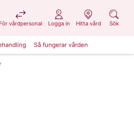
på 1177.se
på 1177.se
på 1177.se
på 1177.se
För vårdpersonal
Logga in
Hitta vård
Sök
ehandling
Så fungerar vården
r