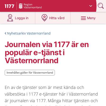
Du har valt region
Västernorrland
.
Till startsidan för 1177
på 1177.se
på 1177.se
Meny
Logga in
Hitta vård
Nyhetsarkiv Västernorrland
Journalen via 1177 är en
populär e-tjänst i
Västernorrland
Innehållet gäller för Västernorrland
Innehållet gäller för Västernorrland
En av de tjänster som är mest kända och
välbesökta i 1177 e-tjänster här i Västernorrland
är journalen via 1177. Många hittar tjänsten och