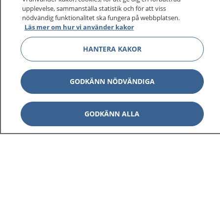
upplevelse, sammanställa statistik och för att viss
nödvändig funktionalitet ska fungera på webbplatsen.
Läs mer om hur vi använder kakor
Visa inn
1177 på flera språk
HANTERA KAKOR
Visa inn
Om 1177
Visa inn
GODKÄNN NÖDVÄNDIGA
Kontakt
GODKÄNN ALLA
Behandling av personuppgifter
Hantering av kakor
Inställningar för kakor
1177 – en tjänst från
Inera.