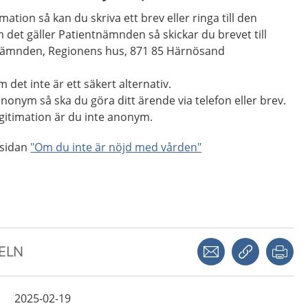
mation så kan du skriva ett brev eller ringa till den
det gäller Patientnämnden så skickar du brevet till
tnämnden, Regionens hus, 871 85 Härnösand
 det inte är ett säkert alternativ.
nonym så ska du göra ditt ärende via telefon eller brev.
gitimation är du inte anonym.
 sidan
"Om du inte är nöjd med vården"
Dela via mejl
Kopiera län
Skr
KELN
2025-02-19