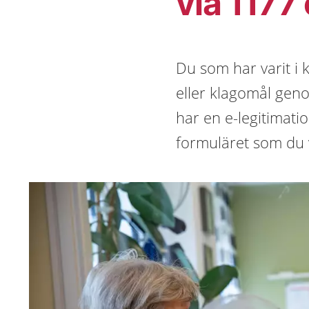
via 1177
Du som har varit i
eller klagomål geno
har en e-legitimati
formuläret som du v