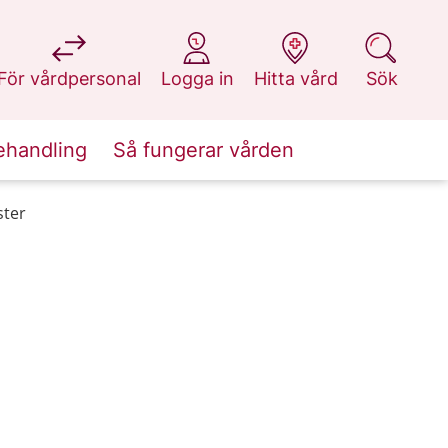
på 1177.se
på 1177.se
på 1177.se
på 1177.se
För vårdpersonal
Logga in
Hitta vård
Sök
ehandling
Så fungerar vården
ster