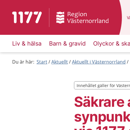
Till startsidan för 1177
D
Vä
Liv & hälsa
Barn & gravid
Olyckor & sk
Du är här:
Start
Aktuellt
Aktuellt i Västernorrland
Innehållet gäller för Väste
Innehållet gäller för Väste
Säkrare 
synpunkt