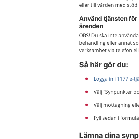
eller till vården med st
Använd tjänsten för
ärenden
OBS! Du ska inte använda 
behandling eller annat so
verksamhet via telefon ell
Så här gör du:
Logga in i 1177 e-tj
Välj "Synpunkter o
Välj mottagning el
Fyll sedan i formulä
Lämna dina synpun