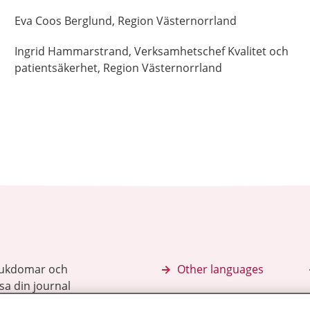
Eva
Coos Berglund,
Region Västernorrland
Ingrid
Hammarstrand,
Verksamhetschef Kvalitet och
patientsäkerhet,
Region Västernorrland
sjukdomar och
Other languages
sa din journal
Lättläst svenska
 för