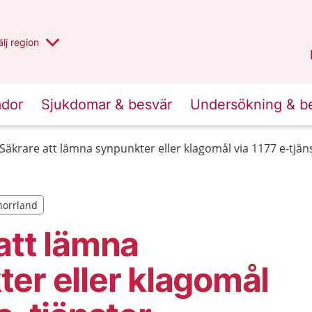
u har valt region
lj
en annan
region
Västernorrland
.
ador
Sjukdomar & besvär
Undersökning & b
Säkrare att lämna synpunkter eller klagomål via 1177 e-tjän
rnorrland
rnorrland
att lämna
er eller klagomål