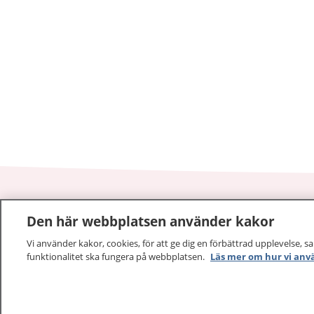
Den här webbplatsen använder kakor
1177
–
tryggt om din hälsa och vård
Vi använder kakor, cookies, för att ge dig en förbättrad upplevelse, s
På 1177.se får du råd om hälsa och information om 
funktionalitet ska fungera på webbplatsen.
Läs mer om hur vi anv
vilka mottagningar du kan kontakta. Logga in för att lä
och göra dina vårdärenden. Ring telefonnummer 1177
sjukvårdsrådgivning dygnet runt.