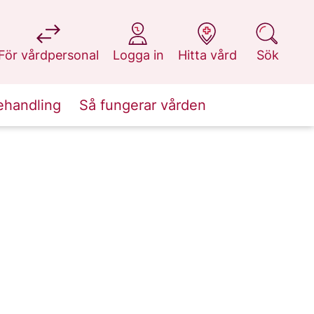
på 1177.se
på 1177.se
på 1177.se
på 1177.se
För vårdpersonal
Logga in
Hitta vård
Sök
ehandling
Så fungerar vården