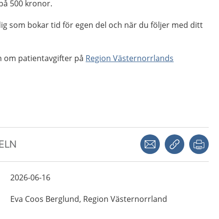
 på 500 kronor.
dig som bokar tid för egen del och när du följer med ditt
n om patientavgifter på
Region Västernorrlands
Dela via mejl
Kopiera län
Skr
KELN
2026-06-16
Eva
Coos Berglund,
Region Västernorrland