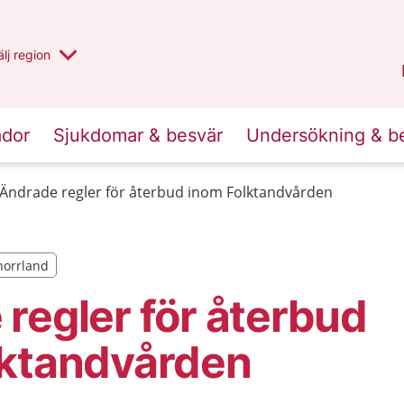
u har valt region
lj
en annan
region
Västernorrland
.
ador
Sjukdomar & besvär
Undersökning & b
Ändrade regler för återbud inom Folktandvården
rnorrland
rnorrland
regler för återbud
lktandvården