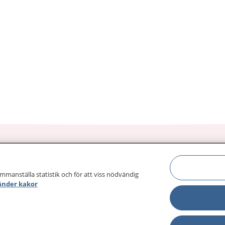
ammanställa statistik och för att viss nödvändig
sjukdomar och
Other languages
änder kakor
sa din journal
Lättläst svenska
 för