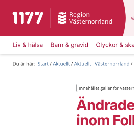
Till startsidan för 1177
D
Vä
Liv & hälsa
Barn & gravid
Olyckor & sk
Du är här:
Start
Aktuellt
Aktuellt i Västernorrland
Innehållet gäller för Väste
Innehållet gäller för Väste
Ändrade 
inom Fo