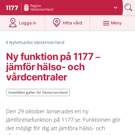
Du har valt region
Västernorrland
.
Till startsidan för 1177
på 1177.se
på 1177.se
Meny
Logga in
Hitta vård
Nyhetsarkiv Västernorrland
Ny funktion på 1177 –
jämför hälso- och
vårdcentraler
Innehållet gäller för Västernorrland
Innehållet gäller för Västernorrland
Den 29 oktober lanserades en ny
jämförelsefunktion på 1177.se. Funktionen gör
det möjligt för dig att jämföra hälso- och