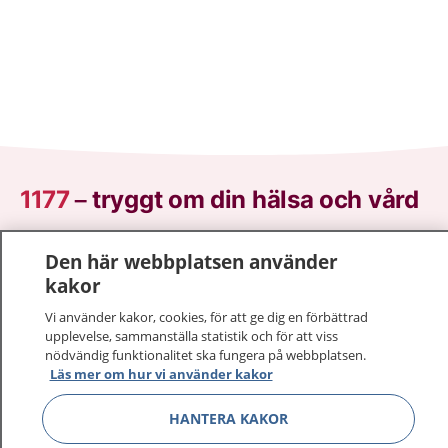
1177
–
tryggt om din hälsa och vård
På 1177.se får du råd om hälsa och information om
Den här webbplatsen använder
sjukdomar och vilka mottagningar du kan kontakta.
kakor
Logga in för att läsa din journal och göra dina
vårdärenden. Ring telefonnummer 1177 för
Vi använder kakor, cookies, för att ge dig en förbättrad
upplevelse, sammanställa statistik och för att viss
sjukvårdsrådgivning dygnet runt.
nödvändig funktionalitet ska fungera på webbplatsen.
1177 ger dig råd när du vill må bättre.
Läs mer om hur vi använder kakor
HANTERA KAKOR